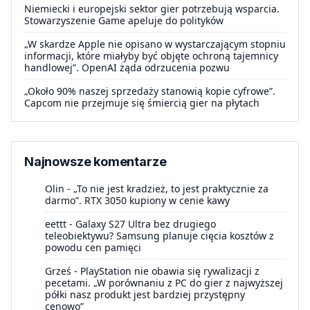
Niemiecki i europejski sektor gier potrzebują wsparcia.
Stowarzyszenie Game apeluje do polityków
„W skardze Apple nie opisano w wystarczającym stopniu
informacji, które miałyby być objęte ochroną tajemnicy
handlowej”. OpenAI żąda odrzucenia pozwu
„Około 90% naszej sprzedaży stanowią kopie cyfrowe”.
Capcom nie przejmuje się śmiercią gier na płytach
Najnowsze komentarze
Olin
-
„To nie jest kradzież, to jest praktycznie za
darmo”. RTX 3050 kupiony w cenie kawy
eettt
-
Galaxy S27 Ultra bez drugiego
teleobiektywu? Samsung planuje cięcia kosztów z
powodu cen pamięci
Grześ
-
PlayStation nie obawia się rywalizacji z
pecetami. „W porównaniu z PC do gier z najwyższej
półki nasz produkt jest bardziej przystępny
cenowo”