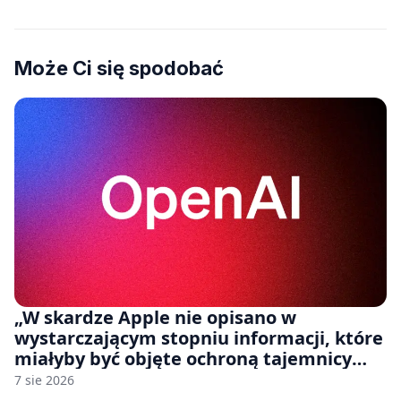
Może Ci się spodobać
„W skardze Apple nie opisano w
wystarczającym stopniu informacji, które
miałyby być objęte ochroną tajemnicy
handlowej”. OpenAI żąda odrzucenia
7 sie 2026
pozwu