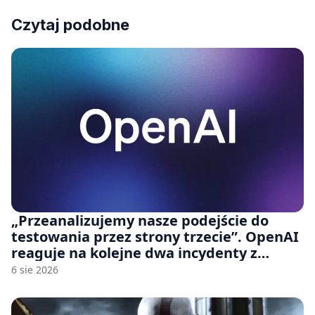
Czytaj podobne
„Przeanalizujemy nasze podejście do
testowania przez strony trzecie”. OpenAI
reaguje na kolejne dwa incydenty z
udziałem autorskich modeli
6 sie 2026