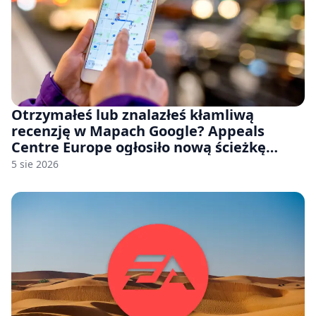
Otrzymałeś lub znalazłeś kłamliwą
recenzję w Mapach Google? Appeals
Centre Europe ogłosiło nową ścieżkę
odwoławczą dla firm i konsumentów
5 sie 2026