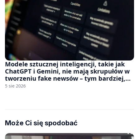
Modele sztucznej inteligencji, takie jak
ChatGPT i Gemini, nie mają skrupułów w
tworzeniu fake newsów – tym bardziej,
jeśli rozmawiasz z nimi po polsku
5 sie 2026
Może Ci się spodobać