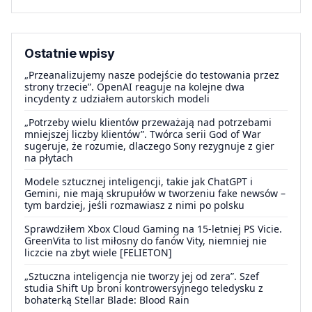
Ostatnie wpisy
„Przeanalizujemy nasze podejście do testowania przez
strony trzecie”. OpenAI reaguje na kolejne dwa
incydenty z udziałem autorskich modeli
„Potrzeby wielu klientów przeważają nad potrzebami
mniejszej liczby klientów”. Twórca serii God of War
sugeruje, że rozumie, dlaczego Sony rezygnuje z gier
na płytach
Modele sztucznej inteligencji, takie jak ChatGPT i
Gemini, nie mają skrupułów w tworzeniu fake newsów –
tym bardziej, jeśli rozmawiasz z nimi po polsku
Sprawdziłem Xbox Cloud Gaming na 15-letniej PS Vicie.
GreenVita to list miłosny do fanów Vity, niemniej nie
liczcie na zbyt wiele [FELIETON]
„Sztuczna inteligencja nie tworzy jej od zera”. Szef
studia Shift Up broni kontrowersyjnego teledysku z
bohaterką Stellar Blade: Blood Rain