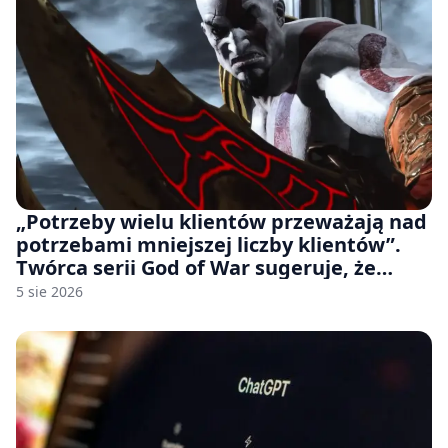
„Potrzeby wielu klientów przeważają nad
potrzebami mniejszej liczby klientów”.
Twórca serii God of War sugeruje, że
rozumie, dlaczego Sony rezygnuje z gier
5 sie 2026
na płytach