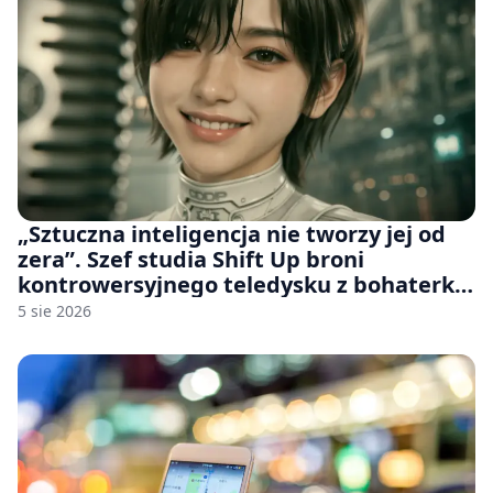
„Sztuczna inteligencja nie tworzy jej od
zera”. Szef studia Shift Up broni
kontrowersyjnego teledysku z bohaterką
Stellar Blade: Blood Rain
5 sie 2026