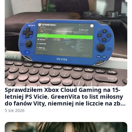
Sprawdziłem Xbox Cloud Gaming na 15-
letniej PS Vicie. GreenVita to list miłosny
do fanów Vity, niemniej nie liczcie na zbyt
wiele [FELIETON]
5 sie 2026