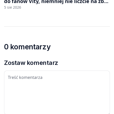
do fanów Vity, niemniej nie liczcie na zbyt
wiele [FELIETON]
5 sie 2026
0 komentarzy
Zostaw komentarz