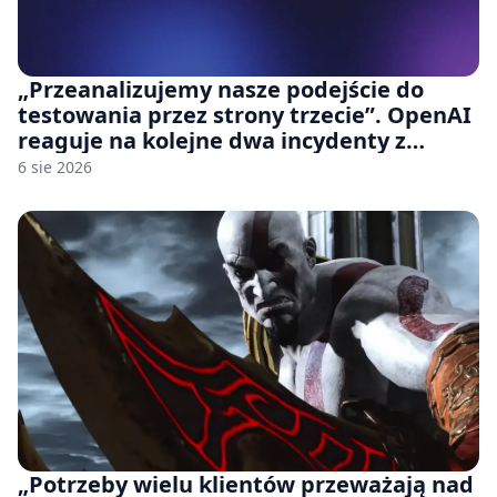
„Przeanalizujemy nasze podejście do
testowania przez strony trzecie”. OpenAI
reaguje na kolejne dwa incydenty z
udziałem autorskich modeli
6 sie 2026
„Potrzeby wielu klientów przeważają nad