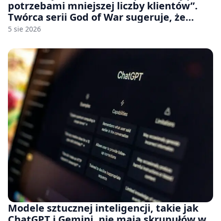
potrzebami mniejszej liczby klientów”.
Twórca serii God of War sugeruje, że
rozumie, dlaczego Sony rezygnuje z gier
5 sie 2026
na płytach
Modele sztucznej inteligencji, takie jak
ChatGPT i Gemini, nie mają skrupułów w