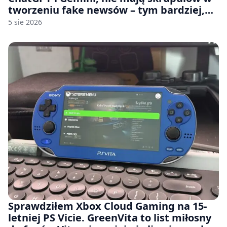
tworzeniu fake newsów – tym bardziej,
jeśli rozmawiasz z nimi po polsku
5 sie 2026
Sprawdziłem Xbox Cloud Gaming na 15-
letniej PS Vicie. GreenVita to list miłosny