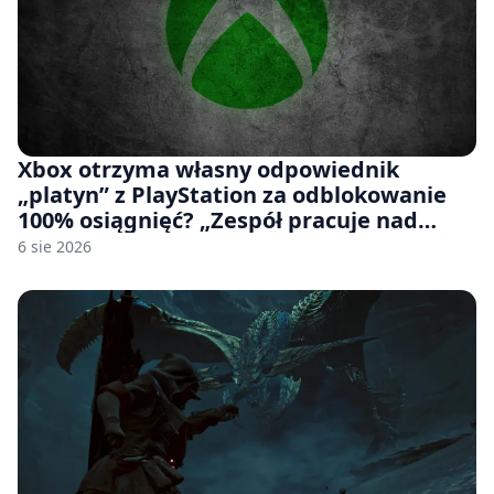
Xbox otrzyma własny odpowiednik
„platyn” z PlayStation za odblokowanie
100% osiągnięć? „Zespół pracuje nad
czymś, co ma się pojawić jeszcze w tym
6 sie 2026
roku”