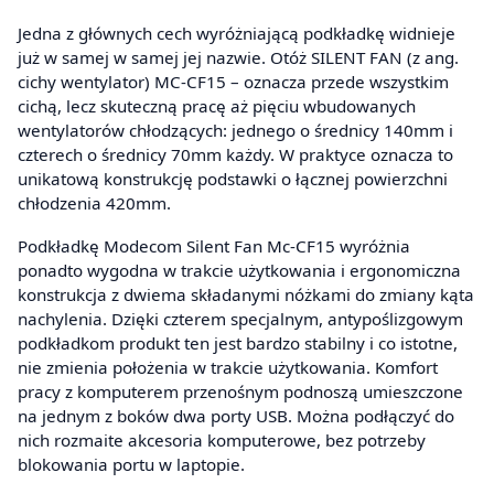
Jedna z głównych cech wyróżniającą podkładkę widnieje
już w samej w samej jej nazwie. Otóż SILENT FAN (z ang.
cichy wentylator) MC-CF15 – oznacza przede wszystkim
cichą, lecz skuteczną pracę aż pięciu wbudowanych
wentylatorów chłodzących: jednego o średnicy 140mm i
czterech o średnicy 70mm każdy. W praktyce oznacza to
unikatową konstrukcję podstawki o łącznej powierzchni
chłodzenia 420mm.
Podkładkę Modecom Silent Fan Mc-CF15 wyróżnia
ponadto wygodna w trakcie użytkowania i ergonomiczna
konstrukcja z dwiema składanymi nóżkami do zmiany kąta
nachylenia. Dzięki czterem specjalnym, antypoślizgowym
podkładkom produkt ten jest bardzo stabilny i co istotne,
nie zmienia położenia w trakcie użytkowania. Komfort
pracy z komputerem przenośnym podnoszą umieszczone
na jednym z boków dwa porty USB. Można podłączyć do
nich rozmaite akcesoria komputerowe, bez potrzeby
blokowania portu w laptopie.