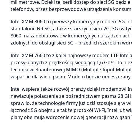
milimetrowe. Dzięki tej serii dostęp do sieci 5G będ
telefonów, przez bezprzewodowe urządzenia konsume
Intel XMM 8060 to pierwszy komercyjny modem 5G Inte
standalone NR 5G, a także starszych sieci 2G, 3G (w
8060 ma zadebiutować w komercyjnych urządzeniach w
zdolnych do obsługi sieci 5G – przed ich szerokim w
Intel XMM 7660 to z kolei najnowszy modem LTE Intela
przesył danych z prędkością sięgającą 1,6 Gb/s. To 
techniki wieloantenowej MIMO (Multiple-Input Multiple
wsparcie dla wielu pasm. Modem będzie umieszczany 
Intel wspiera także rozwój branży dzięki modemowi In
nawiązuje połączenia za pośrednictwem pasma 28 GHz
sprawiło, że technologię firmy już dziś stosuje się w 
łączność 5G obejmuje także protokół Wi-Fi, Intel już 
plany obejmują wdrożenie nowej generacji rozwiązań W