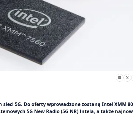
h sieci 5G. Do oferty wprowadzone zostaną Intel XMM 80
emowych 5G New Radio (5G NR) Intela, a także najnow