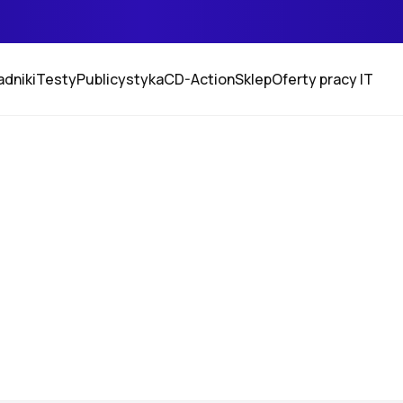
adniki
Testy
Publicystyka
CD-Action
Sklep
Oferty pracy IT