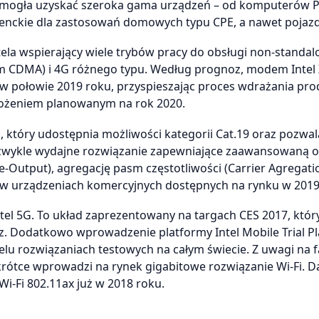
zie mogła uzyskać szeroka gama urządzeń – od komputerów P
nckie dla zastosowań domowych typu CPE, a nawet pojazd
la wspierający wiele trybów pracy do obsługi non-standal
 tym CDMA) i 4G różnego typu. Według prognoz, modem Inte
 połowie 2019 roku, przyspieszając proces wdrażania pr
drożeniem planowanym na rok 2020.
, który udostępnia możliwości kategorii Cat.19 oraz pozwal
niezwykle wydajne rozwiązanie zapewniające zaawansowaną 
-Output), agregację pasm częstotliwości (Carrier Agregati
w urządzeniach komercyjnych dostępnych na rynku w 2019
tel 5G. To układ zaprezentowany na targach CES 2017, któr
. Dodatkowo wprowadzenie platformy Intel Mobile Trial P
wielu rozwiązaniach testowych na całym świecie. Z uwagi na f
wkrótce wprowadzi na rynek gigabitowe rozwiązanie Wi-Fi. D
i-Fi 802.11ax już w 2018 roku.