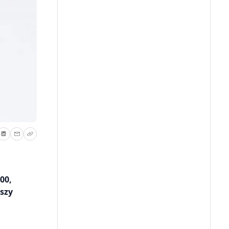
00,
szy