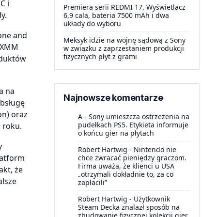
C i
Premiera serii REDMI 17. Wyświetlacz
y.
6,9 cala, bateria 7500 mAh i dwa
układy do wyboru
one and
Meksyk idzie na wojnę sądową z Sony
l XMM
w związku z zaprzestaniem produkcji
fizycznych płyt z grami
oduktów
a na
Najnowsze komentarze
obsługę
on) oraz
A
-
Sony umieszcza ostrzeżenia na
pudełkach PS5. Etykieta informuje
 roku.
o końcu gier na płytach
y
Robert Hartwig
-
Nintendo nie
latform
chce zwracać pieniędzy graczom.
Firma uważa, że klienci u USA
akt, że
„otrzymali dokładnie to, za co
alsze
zapłacili”
Robert Hartwig
-
Użytkownik
Steam Decka znalazł sposób na
zbudowanie fizycznej kolekcji gier