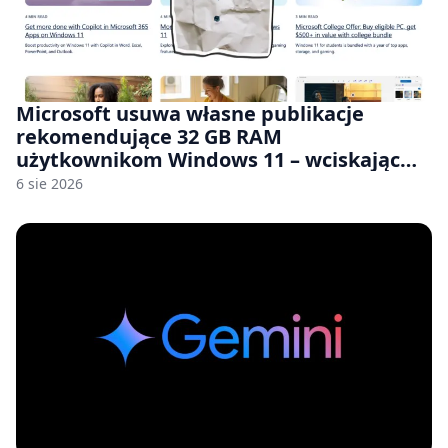
Microsoft usuwa własne publikacje
rekomendujące 32 GB RAM
użytkownikom Windows 11 – wciskając
nam przy tym komputery z 8 GB RAM po
6 sie 2026
zawyżonych cenach