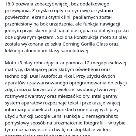
18:9 pozwala zobaczyć więcej, bez dodatkowego
przewijania. Z myślą o optymalnym wykorzystaniu
powierzchni ekranu czytnik linii papilarnych został
przeniesiony na bok urządzenia, ale funkcja nawigacji
jednym przyciskiem jest nadal dostępna na dolnym pasku
obsługiwanym gestami. Solidna konstrukcja moto z3 play
została wykonana ze szkła Corning Gorilla Glass oraz
lekkiego aluminium klasy samolotowej.
Moto z3 play robi zdjęcia za pomocą 12-megapikselowej
matrycy, działającej przy słabym oświetleniu oraz
technologii Dual Autofocus Pixel. Przy użyciu dwóch
aparatów i zaawansowanego oprogramowania do edycji
zdjęć można korzystać z większej swobody twórczej i
rozmywać warstwy oraz mieszać kolory. Inteligentny
system aparatów rozpoznaje tekst i przekazuje więcej
informacji o obiektach i punktach orientacyjnych przy
użyciu funkcji Google Lens. Funkcja Cinemagraphs to
pomysłowy sposób na urozmaicenie fotografii – w trybie
tym można uwiecznić chwilę na stopklatce wideo,
pozostawiając część obrazu animowaną.