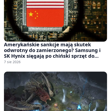
Amerykańskie sankcje mają skutek
odwrotny do zamierzonego? Samsung i
SK Hynix sięgają po chiński sprzęt do
fabryk chipów
7 sie 2026