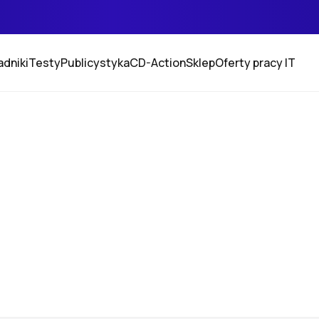
adniki
Testy
Publicystyka
CD-Action
Sklep
Oferty pracy IT