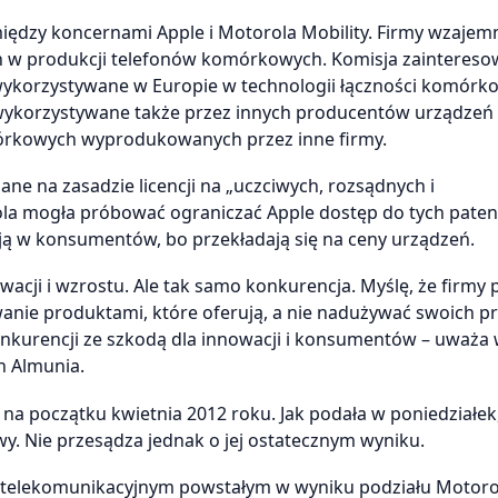
ędzy koncernami Apple i Motorola Mobility. Firmy wzajem
ch w produkcji telefonów komórkowych. Komisja zainteresow
ykorzystywane w Europie w technologii łączności komórk
e wykorzystywane także przez innych producentów urządzeń 
mórkowych wyprodukowanych przez inne firmy.
ne na zasadzie licencji na „uczciwych, rozsądnych i
ola mogła próbować ograniczać Apple dostęp do tych pate
ają w konsumentów, bo przekładają się na ceny urządzeń.
wacji i wzrostu. Ale tak samo konkurencja. Myślę, że firmy
wanie produktami, które oferują, a nie nadużywać swoich p
nkurencji ze szkodą dla innowacji i konsumentów – uważa 
n Almunia.
a początku kwietnia 2012 roku. Jak podała w poniedziałek,
y. Nie przesądza jednak o jej ostatecznym wyniku.
telekomunikacyjnym powstałym w wyniku podziału Motorol