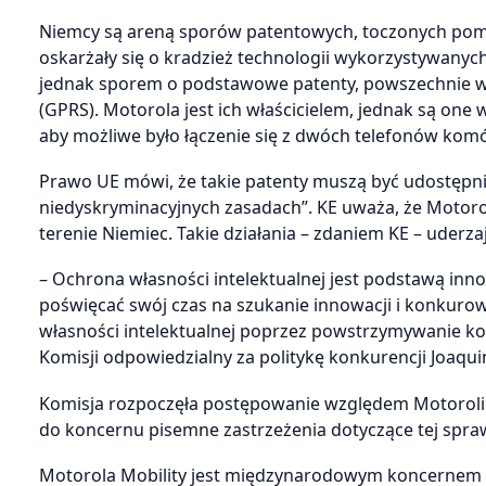
Niemcy są areną sporów patentowych, toczonych pomi
oskarżały się o kradzież technologii wykorzystywany
jednak sporem o podstawowe patenty, powszechnie w
(GPRS). Motorola jest ich właścicielem, jednak są on
aby możliwe było łączenie się z dwóch telefonów ko
Prawo UE mówi, że takie patenty muszą być udostępnia
niedyskryminacyjnych zasadach”. KE uważa, że Motor
terenie Niemiec. Takie działania – zdaniem KE – uderz
– Ochrona własności intelektualnej jest podstawą inno
poświęcać swój czas na szukanie innowacji i konkuro
własności intelektualnej poprzez powstrzymywanie ko
Komisji odpowiedzialny za politykę konkurencji Joaqui
Komisja rozpoczęła postępowanie względem Motoroli n
do koncernu pisemne zastrzeżenia dotyczące tej spraw
Motorola Mobility jest międzynarodowym koncernem 