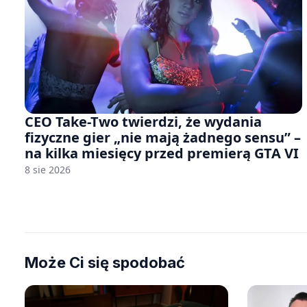
CEO Take-Two twierdzi, że wydania
fizyczne gier „nie mają żadnego sensu” –
na kilka miesięcy przed premierą GTA VI
8 sie 2026
Może Ci się spodobać