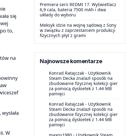
Premiera serii REDMI 17. Wyświetlacz
nie
6,9 cala, bateria 7500 mAh i dwa
układy do wyboru
ała się
owej
Meksyk idzie na wojnę sądową z Sony
po to,
w związku z zaprzestaniem produkcji
fizycznych płyt z grami
ntów na
Najnowsze komentarze
Konrad Ratajczak
-
Użytkownik
 powinny
Steam Decka znalazł sposób na
zbudowanie fizycznej kolekcji gier
raw
za pomocą dyskietek z 1.44 MB
wiceszef
pamięci
Konrad Ratajczak
-
Użytkownik
Steam Decka znalazł sposób na
 wysłała
zbudowanie fizycznej kolekcji gier
za pomocą dyskietek z 1.44 MB
pamięci
i. W
maxns1980
-
Użytkownik Steam