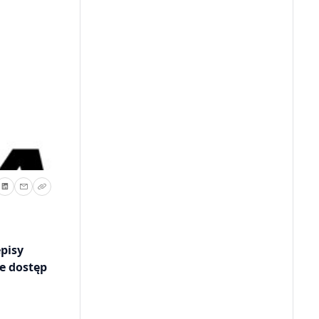
pisy
e dostęp