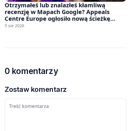
Otrzymałeś lub znalazłeś kłamliwą
recenzję w Mapach Google? Appeals
Centre Europe ogłosiło nową ścieżkę
odwoławczą dla firm i konsumentów
5 sie 2026
0 komentarzy
Zostaw komentarz