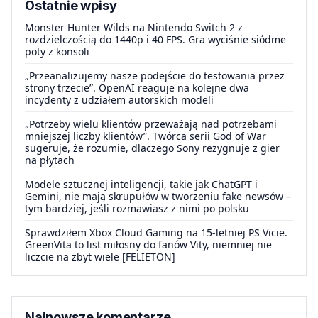
Ostatnie wpisy
Monster Hunter Wilds na Nintendo Switch 2 z
rozdzielczością do 1440p i 40 FPS. Gra wyciśnie siódme
poty z konsoli
„Przeanalizujemy nasze podejście do testowania przez
strony trzecie”. OpenAI reaguje na kolejne dwa
incydenty z udziałem autorskich modeli
„Potrzeby wielu klientów przeważają nad potrzebami
mniejszej liczby klientów”. Twórca serii God of War
sugeruje, że rozumie, dlaczego Sony rezygnuje z gier
na płytach
Modele sztucznej inteligencji, takie jak ChatGPT i
Gemini, nie mają skrupułów w tworzeniu fake newsów –
tym bardziej, jeśli rozmawiasz z nimi po polsku
Sprawdziłem Xbox Cloud Gaming na 15-letniej PS Vicie.
GreenVita to list miłosny do fanów Vity, niemniej nie
liczcie na zbyt wiele [FELIETON]
Najnowsze komentarze