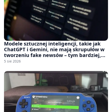
Modele sztucznej inteligencji, takie jak
ChatGPT i Gemini, nie mają skrupułów w
tworzeniu fake newsów – tym bardziej,
jeśli rozmawiasz z nimi po polsku
5 sie 2026