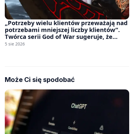
„Potrzeby wielu klientów przeważają nad
potrzebami mniejszej liczby klientów”.
Twórca serii God of War sugeruje, że
rozumie, dlaczego Sony rezygnuje z gier
5 sie 2026
na płytach
Może Ci się spodobać