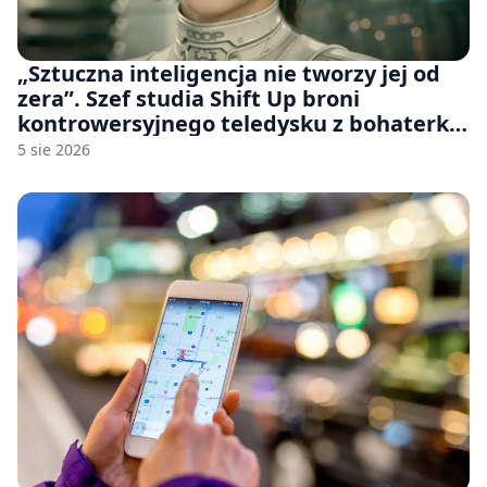
„Sztuczna inteligencja nie tworzy jej od
zera”. Szef studia Shift Up broni
kontrowersyjnego teledysku z bohaterką
Stellar Blade: Blood Rain
5 sie 2026