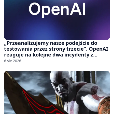
„Przeanalizujemy nasze podejście do
testowania przez strony trzecie”. OpenAI
reaguje na kolejne dwa incydenty z
udziałem autorskich modeli
6 sie 2026