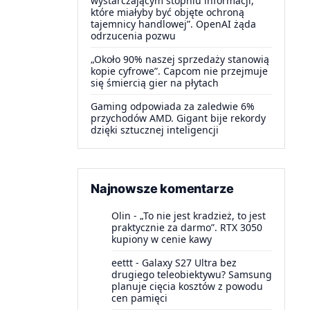
wystarczającym stopniu informacji,
które miałyby być objęte ochroną
tajemnicy handlowej”. OpenAI żąda
odrzucenia pozwu
„Około 90% naszej sprzedaży stanowią
kopie cyfrowe”. Capcom nie przejmuje
się śmiercią gier na płytach
Gaming odpowiada za zaledwie 6%
przychodów AMD. Gigant bije rekordy
dzięki sztucznej inteligencji
Najnowsze komentarze
Olin
-
„To nie jest kradzież, to jest
praktycznie za darmo”. RTX 3050
kupiony w cenie kawy
eettt
-
Galaxy S27 Ultra bez
drugiego teleobiektywu? Samsung
planuje cięcia kosztów z powodu
cen pamięci