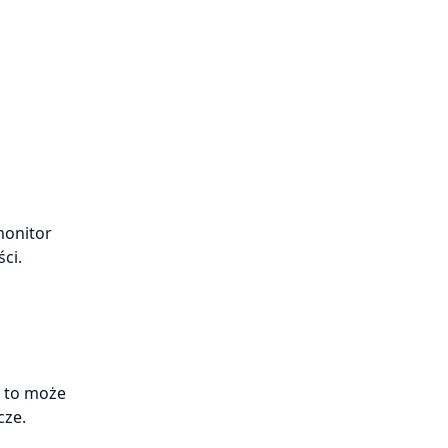
monitor
ci.
, to może
cze.