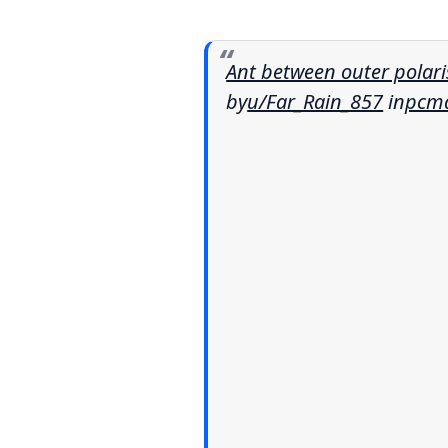
Ant between outer polari
by
u/Far_Rain_857
in
pcma