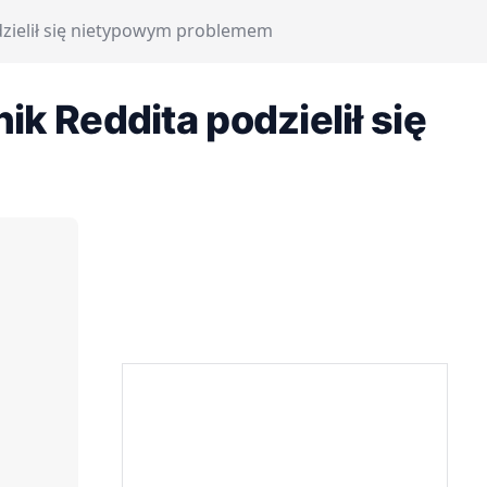
ielił się nietypowym problemem
 Reddita podzielił się