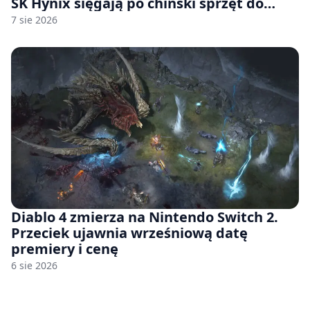
SK Hynix sięgają po chiński sprzęt do
fabryk chipów
7 sie 2026
Diablo 4 zmierza na Nintendo Switch 2.
Przeciek ujawnia wrześniową datę
premiery i cenę
6 sie 2026