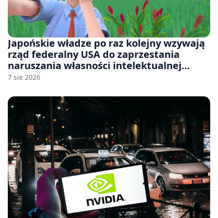
Japońskie władze po raz kolejny wzywają
rząd federalny USA do zaprzestania
naruszania własności intelektualnej
japońskich gier i anime
7 sie 2026