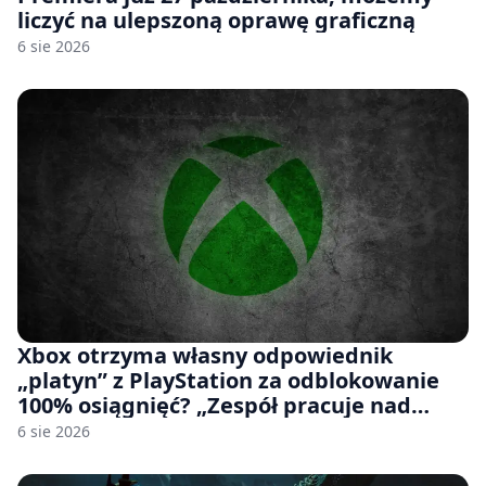
liczyć na ulepszoną oprawę graficzną
6 sie 2026
Xbox otrzyma własny odpowiednik
„platyn” z PlayStation za odblokowanie
100% osiągnięć? „Zespół pracuje nad
czymś, co ma się pojawić jeszcze w tym
6 sie 2026
roku”