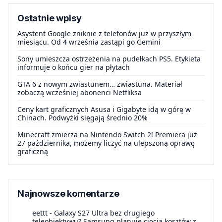
Ostatnie wpisy
Asystent Google zniknie z telefonów już w przyszłym
miesiącu. Od 4 września zastąpi go Gemini
Sony umieszcza ostrzeżenia na pudełkach PS5. Etykieta
informuje o końcu gier na płytach
GTA 6 z nowym zwiastunem… zwiastuna. Materiał
zobaczą wcześniej abonenci Netfliksa
Ceny kart graficznych Asusa i Gigabyte idą w górę w
Chinach. Podwyżki sięgają średnio 20%
Minecraft zmierza na Nintendo Switch 2! Premiera już
27 października, możemy liczyć na ulepszoną oprawę
graficzną
Najnowsze komentarze
eettt
-
Galaxy S27 Ultra bez drugiego
teleobiektywu? Samsung planuje cięcia kosztów z