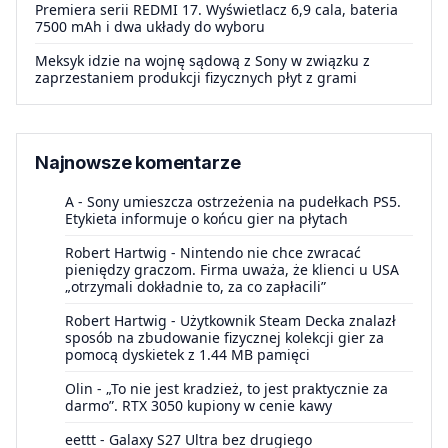
Premiera serii REDMI 17. Wyświetlacz 6,9 cala, bateria
7500 mAh i dwa układy do wyboru
Meksyk idzie na wojnę sądową z Sony w związku z
zaprzestaniem produkcji fizycznych płyt z grami
Najnowsze komentarze
A
-
Sony umieszcza ostrzeżenia na pudełkach PS5.
Etykieta informuje o końcu gier na płytach
Robert Hartwig
-
Nintendo nie chce zwracać
pieniędzy graczom. Firma uważa, że klienci u USA
„otrzymali dokładnie to, za co zapłacili”
Robert Hartwig
-
Użytkownik Steam Decka znalazł
sposób na zbudowanie fizycznej kolekcji gier za
pomocą dyskietek z 1.44 MB pamięci
Olin
-
„To nie jest kradzież, to jest praktycznie za
darmo”. RTX 3050 kupiony w cenie kawy
eettt
-
Galaxy S27 Ultra bez drugiego