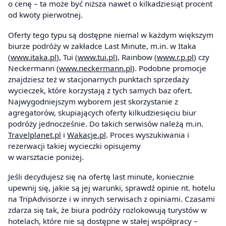
o cenę – ta może być niższa nawet o kilkadziesiąt procent
od kwoty pierwotnej.
Oferty tego typu są dostępne niemal w każdym większym
biurze podróży w zakładce Last Minute, m.in. w Itaka
(
www.itaka.pl
), Tui (
www.tui.pl
), Rainbow (
www.r.p.pl
) czy
Neckermann (
www.neckermann.pl
). Podobne promocje
znajdziesz też w stacjonarnych punktach sprzedaży
wycieczek, które korzystają z tych samych baz ofert.
Najwygodniejszym wyborem jest skorzystanie z
agregatorów, skupiających oferty kilkudziesięciu biur
podróży jednocześnie. Do takich serwisów należą m.in.
Travelplanet.pl
i
Wakacje.pl
. Proces wyszukiwania i
rezerwacji takiej wycieczki opisujemy
w warsztacie poniżej.
Jeśli decydujesz się na ofertę last minute, koniecznie
upewnij się, jakie są jej warunki, sprawdź opinie nt. hotelu
na TripAdvisorze i w innych serwisach z opiniami. Czasami
zdarza się tak, że biura podróży rozlokowują turystów w
hotelach, które nie są dostępne w stałej współpracy –