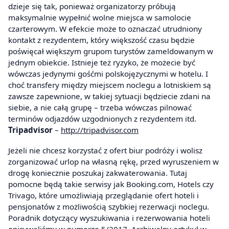
dzieje się tak, ponieważ organizatorzy próbują
maksymalnie wypełnić wolne miejsca w samolocie
czarterowym. W efekcie może to oznaczać utrudniony
kontakt z rezydentem, który większość czasu będzie
poświęcał większym grupom turystów zameldowanym w
jednym obiekcie. Istnieje też ryzyko, że możecie być
wówczas jedynymi gośćmi polskojęzycznymi w hotelu. I
choć transfery między miejscem noclegu a lotniskiem są
zawsze zapewnione, w takiej sytuacji będziecie zdani na
siebie, a nie całą grupę – trzeba wówczas pilnować
terminów odjazdów uzgodnionych z rezydentem itd.
Tripadvisor
–
http://tripadvisor.com
Jeżeli nie chcesz korzystać z ofert biur podróży i wolisz
zorganizować urlop na własną rękę, przed wyruszeniem w
drogę koniecznie poszukaj zakwaterowania. Tutaj
pomocne będą takie serwisy jak Booking.com, Hotels czy
Trivago, które umożliwiają przeglądanie ofert hoteli i
pensjonatów z możliwością szybkiej rezerwacji noclegu.
Poradnik dotyczący wyszukiwania i rezerwowania hoteli
opisywaliśmy w numerze 5/2017. Archiwalny artykuł w