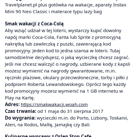
Travelplanet.pl plus gotówka na wakacje, aparaty Instax
Mini 90 Neo Classic i materace typu lazy bag
Smak wakacji z Coca-Colą
Aby wziąć udział w tej loterii, wystarczy kupić dowolny
napój marki Coca-Cola, Fanta lub Sprite z promocyjną
nakrętką lub zawleczką z puszki, zawierającą kod
promocyjny. Jeden kod to jedna szansa w loterii. Tutaj
samodzielnie decydujesz, o jaką wycieczkę chcesz zagrać.
Jeśli nie chcesz walczyć o nagrody, uzbierane kody z kapsli
możesz wymienić na nagrody gwarantowane, m.in.
ręczniki plażowe, okulary przeciwsłoneczne, torby i piłki z
podpisem Roberta Lewandowskiego. Oprócz tego każdy
kod promocyjny możesz wymienić na 1 GB internetu w
Play na Kartę.
Adres:
https://smakwakacji.woah.com
Czas trwania:
od 1 maja do 31 sierpnia 2017
Do wygrania:
wycieczki m.in. do Porto, Lizbony, Toskanii,
Aten, na Rodos, Maltę, Jamajkę czy Bali
Kulinarne wyprawy z Orlen Stop Cafe