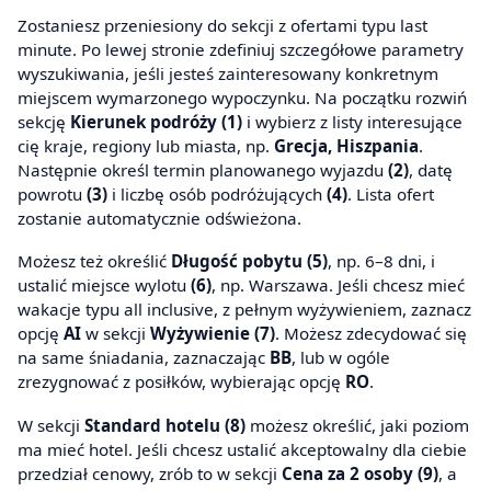
Zostaniesz przeniesiony do sekcji z ofertami typu last
minute. Po lewej stronie zdefiniuj szczegółowe parametry
wyszukiwania, jeśli jesteś zainteresowany konkretnym
miejscem wymarzonego wypoczynku. Na początku rozwiń
sekcję
Kierunek podróży (1)
i wybierz z listy interesujące
cię kraje, regiony lub miasta, np.
Grecja, Hiszpania
.
Następnie określ termin planowanego wyjazdu
(2)
, datę
powrotu
(3)
i liczbę osób podróżujących
(4)
. Lista ofert
zostanie automatycznie odświeżona.
Możesz też określić
Długość pobytu (5)
, np. 6–8 dni, i
ustalić miejsce wylotu
(6)
, np. Warszawa. Jeśli chcesz mieć
wakacje typu all inclusive, z pełnym wyżywieniem, zaznacz
opcję
AI
w sekcji
Wyżywienie (7)
. Możesz zdecydować się
na same śniadania, zaznaczając
BB
, lub w ogóle
zrezygnować z posiłków, wybierając opcję
RO
.
W sekcji
Standard hotelu (8)
możesz określić, jaki poziom
ma mieć hotel. Jeśli chcesz ustalić akceptowalny dla ciebie
przedział cenowy, zrób to w sekcji
Cena za 2 osoby (9)
, a