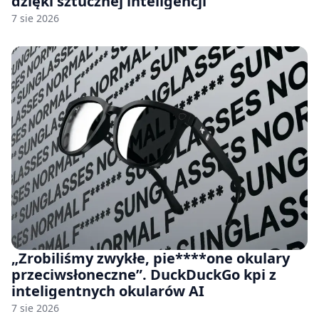
dzięki sztucznej inteligencji
7 sie 2026
„Zrobiliśmy zwykłe, pie****one okulary
przeciwsłoneczne”. DuckDuckGo kpi z
inteligentnych okularów AI
7 sie 2026