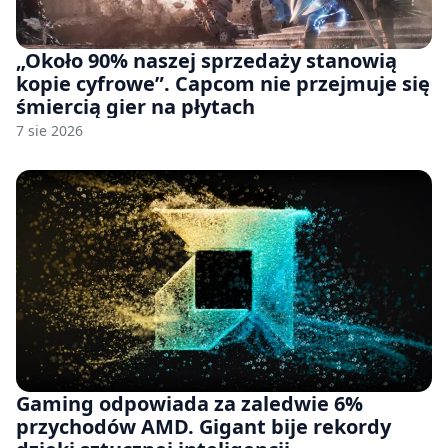
„Około 90% naszej sprzedaży stanowią
kopie cyfrowe”. Capcom nie przejmuje się
śmiercią gier na płytach
7 sie 2026
Gaming odpowiada za zaledwie 6%
przychodów AMD. Gigant bije rekordy