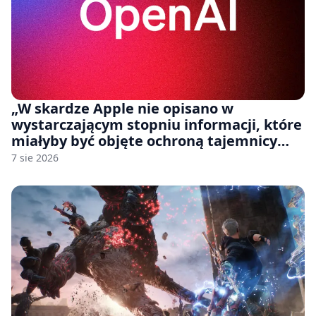
„W skardze Apple nie opisano w
wystarczającym stopniu informacji, które
miałyby być objęte ochroną tajemnicy
handlowej”. OpenAI żąda odrzucenia
7 sie 2026
pozwu