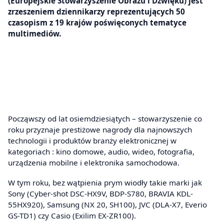
(Europejskie Stowarzyszenie Obrazu i Dźwięku) jest
zrzeszeniem dziennikarzy reprezentujących 50
czasopism z 19 krajów poświęconych tematyce
multimediów.
Począwszy od lat osiemdziesiątych – stowarzyszenie co
roku przyznaje prestiżowe nagrody dla najnowszych
technologii i produktów branży elektronicznej w
kategoriach : kino domowe, audio, wideo, fotografia,
urządzenia mobilne i elektronika samochodowa.
W tym roku, bez wątpienia prym wiodły takie marki jak
Sony (Cyber-shot DSC-HX9V, BDP-S780, BRAVIA KDL-
55HX920), Samsung (NX 20, SH100), JVC (DLA-X7, Everio
GS-TD1) czy Casio (Exilim EX-ZR100).