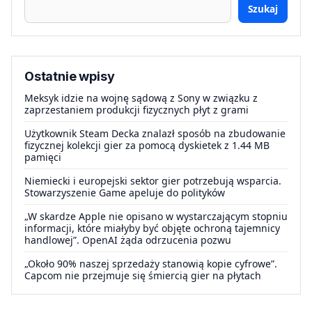
Szukaj
Ostatnie wpisy
Meksyk idzie na wojnę sądową z Sony w związku z
zaprzestaniem produkcji fizycznych płyt z grami
Użytkownik Steam Decka znalazł sposób na zbudowanie
fizycznej kolekcji gier za pomocą dyskietek z 1.44 MB
pamięci
Niemiecki i europejski sektor gier potrzebują wsparcia.
Stowarzyszenie Game apeluje do polityków
„W skardze Apple nie opisano w wystarczającym stopniu
informacji, które miałyby być objęte ochroną tajemnicy
handlowej”. OpenAI żąda odrzucenia pozwu
„Około 90% naszej sprzedaży stanowią kopie cyfrowe”.
Capcom nie przejmuje się śmiercią gier na płytach