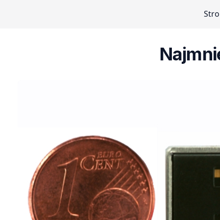
Str
Najmni