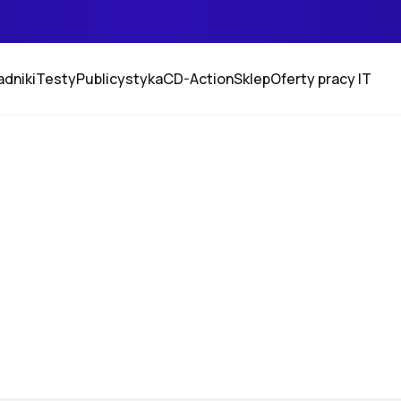
adniki
Testy
Publicystyka
CD-Action
Sklep
Oferty pracy IT