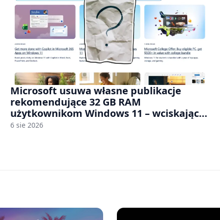
Microsoft usuwa własne publikacje
rekomendujące 32 GB RAM
użytkownikom Windows 11 – wciskając
nam przy tym komputery z 8 GB RAM po
6 sie 2026
zawyżonych cenach