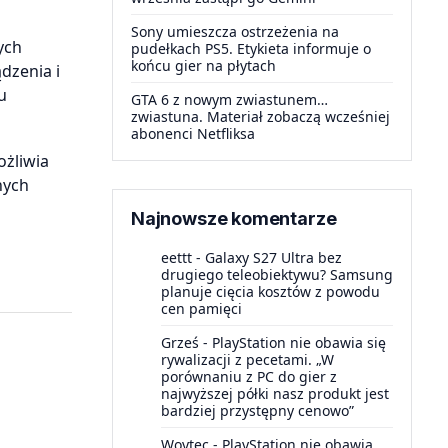
Sony umieszcza ostrzeżenia na
ych
pudełkach PS5. Etykieta informuje o
końcu gier na płytach
dzenia i
u
GTA 6 z nowym zwiastunem…
zwiastuna. Materiał zobaczą wcześniej
abonenci Netfliksa
ożliwia
nych
Najnowsze komentarze
eettt
-
Galaxy S27 Ultra bez
drugiego teleobiektywu? Samsung
planuje cięcia kosztów z powodu
cen pamięci
Grześ
-
PlayStation nie obawia się
rywalizacji z pecetami. „W
porównaniu z PC do gier z
najwyższej półki nasz produkt jest
bardziej przystępny cenowo”
Woytec
-
PlayStation nie obawia