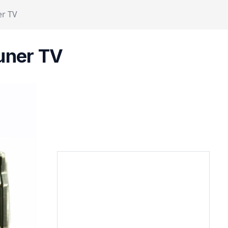
er TV
uner TV