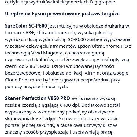
certyfikacji wydruków kolekcjonerskich Digigraphie.
Urządzenia Epson prezentowane podczas targów:
SureColor SC-P600
jest intuicyjną w obsłudze drukarką w
formacie A3+, która odznacza się wysoką jakością
wydruku i dużą wydajnością. SC-P600 została wyposażona
w zestaw dziewięciu atramentów Epson UltraChrome HD z
technologią Vivid Magenta, co poszerza gamę
uzyskiwanych kolorów, a także zwiększa gęstość optyczną
czerni do 2,86 DMax. Dzięki wbudowanej łączności
bezprzewodowej i obsłudze aplikacji AirPrint oraz Google
Cloud Print może być obsługiwana bezpośrednio przy
pomocy urządzeń mobilnych.
Skaner Perfection V850 PRO
wyróżnia się wysoką
rozdzielczością sięgającą 6400 dpi. Dodatkowo został
wyposażony w wzmocniony podwójny obiektyw do
skanowania klisz i zdjęć. Gotowość do pracy w czasie
poniżej jednej sekundy, a także dwa uchwyty klisz w
znaczny sposób przyspieszają i usprawniają pracę.