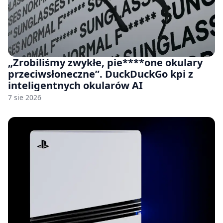
„Zrobiliśmy zwykłe, pie****one okulary
przeciwsłoneczne”. DuckDuckGo kpi z
inteligentnych okularów AI
7 sie 2026