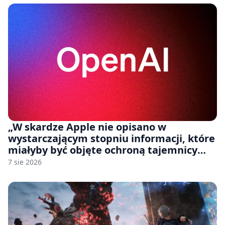
„W skardze Apple nie opisano w
wystarczającym stopniu informacji, które
miałyby być objęte ochroną tajemnicy
handlowej”. OpenAI żąda odrzucenia
7 sie 2026
pozwu