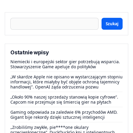
Szukaj
Ostatnie wpisy
Niemiecki i europejski sektor gier potrzebują wsparcia.
Stowarzyszenie Game apeluje do polityków
„W skardze Apple nie opisano w wystarczającym stopniu
informacji, które miałyby być objęte ochroną tajemnicy
handlowej”. OpenAI żąda odrzucenia pozwu
„Około 90% naszej sprzedaży stanowią kopie cyfrowe”.
Capcom nie przejmuje się śmiercią gier na płytach
Gaming odpowiada za zaledwie 6% przychodów AMD.
Gigant bije rekordy dzięki sztucznej inteligencji
„Zrobiliśmy zwykłe, pie****one okulary
przeciwsłoneczne”. DuckDuckGo kpi z inteligentnych