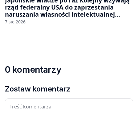
Japońskie władze po raz kolejny wzywają
rząd federalny USA do zaprzestania
naruszania własności intelektualnej
japońskich gier i anime
7 sie 2026
0 komentarzy
Zostaw komentarz