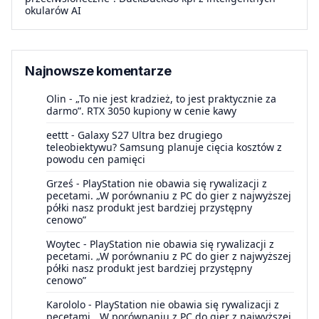
okularów AI
Najnowsze komentarze
Olin
-
„To nie jest kradzież, to jest praktycznie za
darmo”. RTX 3050 kupiony w cenie kawy
eettt
-
Galaxy S27 Ultra bez drugiego
teleobiektywu? Samsung planuje cięcia kosztów z
powodu cen pamięci
Grześ
-
PlayStation nie obawia się rywalizacji z
pecetami. „W porównaniu z PC do gier z najwyższej
półki nasz produkt jest bardziej przystępny
cenowo”
Woytec
-
PlayStation nie obawia się rywalizacji z
pecetami. „W porównaniu z PC do gier z najwyższej
półki nasz produkt jest bardziej przystępny
cenowo”
Karololo
-
PlayStation nie obawia się rywalizacji z
pecetami. „W porównaniu z PC do gier z najwyższej