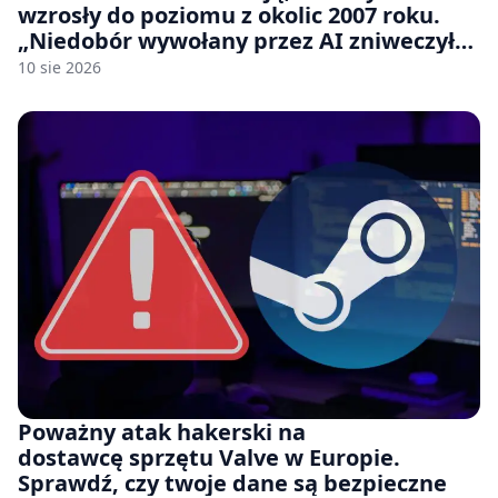
wzrosły do poziomu z okolic 2007 roku.
„Niedobór wywołany przez AI zniweczył
20 lat postępów w ciągu zaledwie kilku
10 sie 2026
miesięcy.”
Poważny atak hakerski na
dostawcę sprzętu Valve w Europie.
Sprawdź, czy twoje dane są bezpieczne