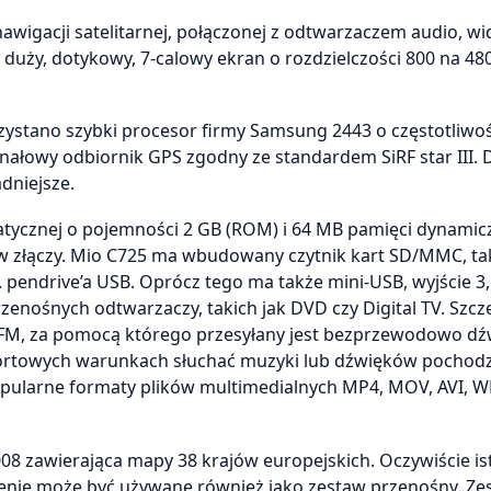
gacji satelitarnej, połączonej z odtwarzaczem audio, wid
duży, dotykowy, 7-calowy ekran o rozdzielczości 800 na 48
zystano szybki procesor firmy Samsung 2443 o częstotliwoś
łowy odbiornik GPS zgodny ze standardem SiRF star III. D
dniejsze.
tycznej o pojemności 2 GB (ROM) i 64 MB pamięci dynamic
aw złączy. Mio C725 ma wbudowany czytnik kart SD/MMC, ta
. pendrive’a USB. Oprócz tego ma także mini-USB, wyjście 
zenośnych odtwarzaczy, takich jak DVD czy Digital TV. Szcz
h FM, za pomocą którego przesyłany jest bezprzewodowo dź
ortowych warunkach słuchać muzyki lub dźwięków pochodz
pularne formaty plików multimedialnych MP4, MOV, AVI, W
 zawierająca mapy 38 krajów europejskich. Oczywiście ist
enie może być używane również jako zestaw przenośny. Ze