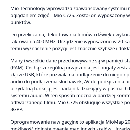
Mio Technology wprowadza zaawansowany systemu nawi
oglądaniem zdjęć – Mio C725. Został on wyposażony w 
punktów.
Do przeliczania, dekodowania filmów i dźwięku wykor
taktowania 400 MHz. Urządzenie wyposażono w 20-kana
temu wyznaczenie pozycji jest znacznie szybsze i dokła
Mapy i wszelkie dane przechowywane są w pamięci sta
(RAM). Cechą szczególną urządzenia jest bogaty zest
złącze USB, które pozwala na podłączenie do niego np
audio do podłączenia słuchawek, AV do podłączenia pr
przydatną funkcją jest nadajnik działający w pasmac
systemu audio. W ten sposób można w bardziej komf
odtwarzanego filmu. Mio C725 obsługuje wszystkie po
3GPP.
Oprogramowanie nawigacyjne to aplikacja MioMap 2008
możliwość doinstalowania map innych krajów. Urządz