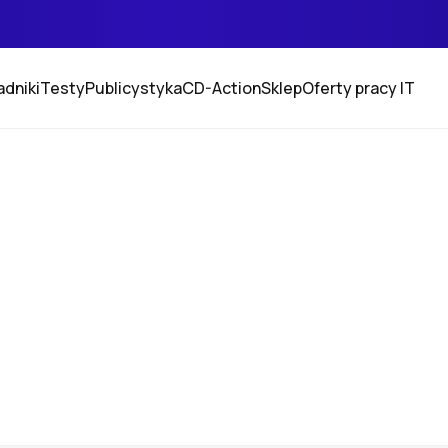
adniki
Testy
Publicystyka
CD-Action
Sklep
Oferty pracy IT