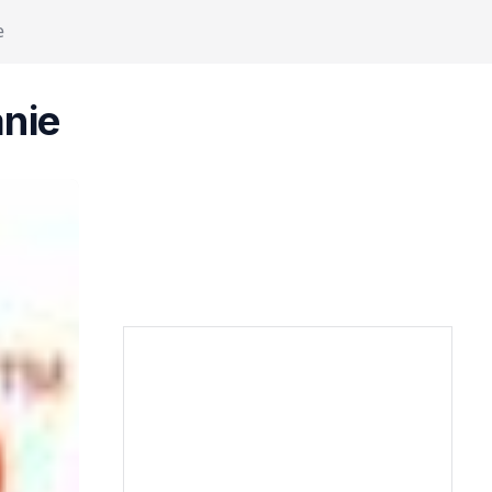
e
nie