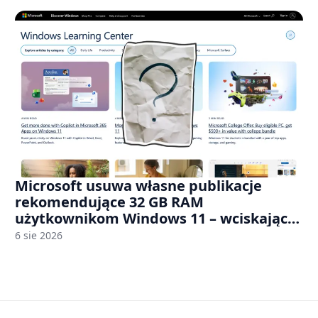
Microsoft usuwa własne publikacje
rekomendujące 32 GB RAM
użytkownikom Windows 11 – wciskając
nam przy tym komputery z 8 GB RAM po
6 sie 2026
zawyżonych cenach