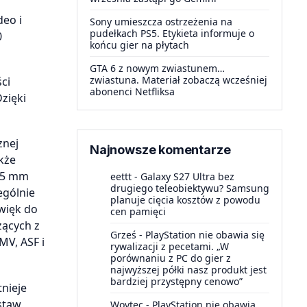
eo i
Sony umieszcza ostrzeżenia na
pudełkach PS5. Etykieta informuje o
0
końcu gier na płytach
GTA 6 z nowym zwiastunem…
zwiastuna. Materiał zobaczą wcześniej
ci
abonenci Netfliksa
zięki
znej
Najnowsze komentarze
kże
3,5 mm
eettt
-
Galaxy S27 Ultra bez
drugiego teleobiektywu? Samsung
ególnie
planuje cięcia kosztów z powodu
więk do
cen pamięci
ących z
Grześ
-
PlayStation nie obawia się
MV, ASF i
rywalizacji z pecetami. „W
porównaniu z PC do gier z
najwyższej półki nasz produkt jest
bardziej przystępny cenowo”
nieje
staw
Woytec
-
PlayStation nie obawia