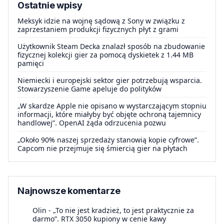
Ostatnie wpisy
Meksyk idzie na wojnę sądową z Sony w związku z
zaprzestaniem produkcji fizycznych płyt z grami
Użytkownik Steam Decka znalazł sposób na zbudowanie
fizycznej kolekcji gier za pomocą dyskietek z 1.44 MB
pamięci
Niemiecki i europejski sektor gier potrzebują wsparcia.
Stowarzyszenie Game apeluje do polityków
„W skardze Apple nie opisano w wystarczającym stopniu
informacji, które miałyby być objęte ochroną tajemnicy
handlowej”. OpenAI żąda odrzucenia pozwu
„Około 90% naszej sprzedaży stanowią kopie cyfrowe”.
Capcom nie przejmuje się śmiercią gier na płytach
Najnowsze komentarze
Olin
-
„To nie jest kradzież, to jest praktycznie za
darmo”. RTX 3050 kupiony w cenie kawy