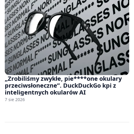
„Zrobiliśmy zwykłe, pie****one okulary
przeciwsłoneczne”. DuckDuckGo kpi z
inteligentnych okularów AI
7 sie 2026