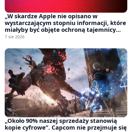
„W skardze Apple nie opisano w
wystarczającym stopniu informacji, które
miałyby być objęte ochroną tajemnicy
handlowej”. OpenAI żąda odrzucenia
7 sie 2026
pozwu
„Około 90% naszej sprzedaży stanowią
kopie cyfrowe”. Capcom nie przejmuje się