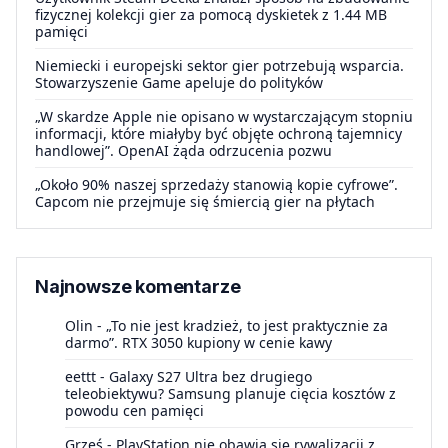
fizycznej kolekcji gier za pomocą dyskietek z 1.44 MB
pamięci
Niemiecki i europejski sektor gier potrzebują wsparcia.
Stowarzyszenie Game apeluje do polityków
„W skardze Apple nie opisano w wystarczającym stopniu
informacji, które miałyby być objęte ochroną tajemnicy
handlowej”. OpenAI żąda odrzucenia pozwu
„Około 90% naszej sprzedaży stanowią kopie cyfrowe”.
Capcom nie przejmuje się śmiercią gier na płytach
Najnowsze komentarze
Olin
-
„To nie jest kradzież, to jest praktycznie za
darmo”. RTX 3050 kupiony w cenie kawy
eettt
-
Galaxy S27 Ultra bez drugiego
teleobiektywu? Samsung planuje cięcia kosztów z
powodu cen pamięci
Grześ
-
PlayStation nie obawia się rywalizacji z