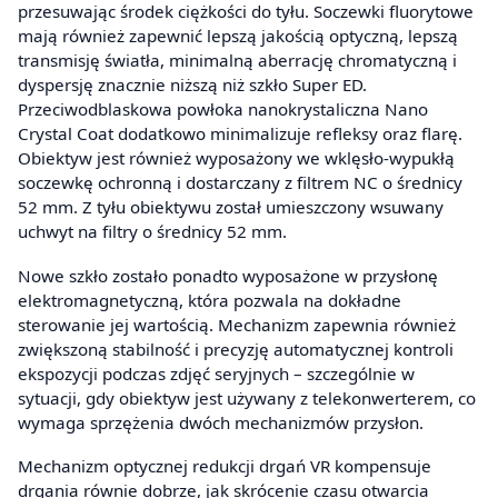
przesuwając środek ciężkości do tyłu. Soczewki fluorytowe
mają również zapewnić lepszą jakością optyczną, lepszą
transmisję światła, minimalną aberrację chromatyczną i
dyspersję znacznie niższą niż szkło Super ED.
Przeciwodblaskowa powłoka nanokrystaliczna Nano
Crystal Coat dodatkowo minimalizuje refleksy oraz flarę.
Obiektyw jest również wyposażony we wklęsło-wypukłą
soczewkę ochronną i dostarczany z filtrem NC o średnicy
52 mm. Z tyłu obiektywu został umieszczony wsuwany
uchwyt na filtry o średnicy 52 mm.
Nowe szkło zostało ponadto wyposażone w przysłonę
elektromagnetyczną, która pozwala na dokładne
sterowanie jej wartością. Mechanizm zapewnia również
zwiększoną stabilność i precyzję automatycznej kontroli
ekspozycji podczas zdjęć seryjnych – szczególnie w
sytuacji, gdy obiektyw jest używany z telekonwerterem, co
wymaga sprzężenia dwóch mechanizmów przysłon.
Mechanizm optycznej redukcji drgań VR kompensuje
drgania równie dobrze, jak skrócenie czasu otwarcia