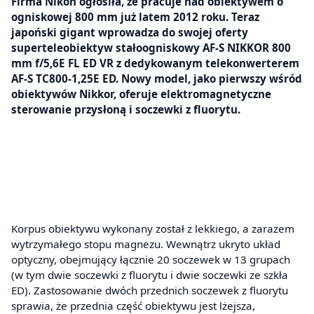
Firma Nikon ogłosiła, że pracuje nad obiektywem o
ogniskowej 800 mm już latem 2012 roku. Teraz
japoński gigant wprowadza do swojej oferty
superteleobiektyw stałoogniskowy AF-S NIKKOR 800
mm f/5,6E FL ED VR z dedykowanym telekonwerterem
AF-S TC800-1,25E ED. Nowy model, jako pierwszy wśród
obiektywów Nikkor, oferuje elektromagnetyczne
sterowanie przysłoną i soczewki z fluorytu.
Korpus obiektywu wykonany został z lekkiego, a zarazem
wytrzymałego stopu magnezu. Wewnątrz ukryto układ
optyczny, obejmujący łącznie 20 soczewek w 13 grupach
(w tym dwie soczewki z fluorytu i dwie soczewki ze szkła
ED). Zastosowanie dwóch przednich soczewek z fluorytu
sprawia, że przednia część obiektywu jest lżejsza,