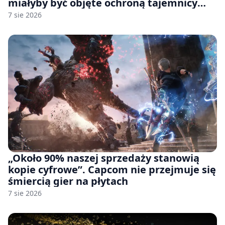
miałyby być objęte ochroną tajemnicy
handlowej”. OpenAI żąda odrzucenia
7 sie 2026
pozwu
„Około 90% naszej sprzedaży stanowią
kopie cyfrowe”. Capcom nie przejmuje się
śmiercią gier na płytach
7 sie 2026