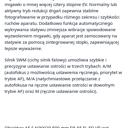
migawki o mniej więcej cztery stopnie EV. Normalny lub
aktywny tryb redukcji drgań zapewnia stabilne
fotografowanie w przypadku różnego zakresu i szybkości
ruchów aparatu. Dodatkowo funkcja automatycznego
wykrywania statywu zmniejsza wibracje spowodowane
wyzwoleniem migawki, gdy aparat jest zamocowany na
statywie za pomocą zintegrowanej stopki, zapewniającej
lepsze wyważenie.
Silnik SWM (cichy silnik falowy) umożliwia szybkie i
precyzyjne ustawianie ostrości w trzech trybach: A/M
(autofokus z możliwością ustawienia ręcznego, priorytet w
trybie AF), M/A (natychmiastowe przełączanie z
autofokusa na ręczne ustawianie ostrości w dowolnym
trybie AF) oraz M (ręczne ustawianie ostrości).
Obiektyw AF-S NIKKOR 800 mm f/5,6E FL ED VR jest