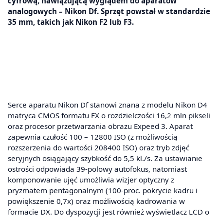
cyfrową, nawiązującą wyglądem do aparatów
analogowych – Nikon Df. Sprzęt powstał w standardzie
35 mm, takich jak Nikon F2 lub F3.
Serce aparatu Nikon Df stanowi znana z modelu Nikon D4
matryca CMOS formatu FX o rozdzielczości 16,2 mln pikseli
oraz procesor przetwarzania obrazu Expeed 3. Aparat
zapewnia czułość 100 – 12800 ISO (z możliwością
rozszerzenia do wartości 208400 ISO) oraz tryb zdjęć
seryjnych osiągający szybkość do 5,5 kl./s. Za ustawianie
ostrości odpowiada 39-polowy autofokus, natomiast
komponowanie ujęć umożliwia wizjer optyczny z
pryzmatem pentagonalnym (100-proc. pokrycie kadru i
powiększenie 0,7x) oraz możliwością kadrowania w
formacie DX. Do dyspozycji jest również wyświetlacz LCD o