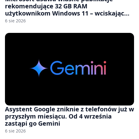
rekomendujące 32 GB RAM
użytkownikom Windows 11 – wciskając
nam przy tym komputery z 8 GB RAM po
6 sie 2026
zawyżonych cenach
Asystent Google zniknie z telefonów już w
przyszłym miesiącu. Od 4 września
zastąpi go Gemini
6 sie 2026