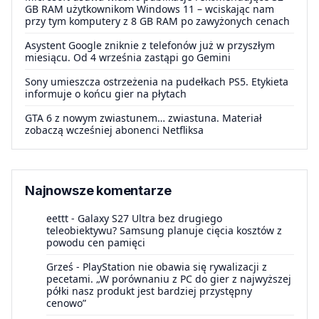
GB RAM użytkownikom Windows 11 – wciskając nam
przy tym komputery z 8 GB RAM po zawyżonych cenach
Asystent Google zniknie z telefonów już w przyszłym
miesiącu. Od 4 września zastąpi go Gemini
Sony umieszcza ostrzeżenia na pudełkach PS5. Etykieta
informuje o końcu gier na płytach
GTA 6 z nowym zwiastunem… zwiastuna. Materiał
zobaczą wcześniej abonenci Netfliksa
Najnowsze komentarze
eettt
-
Galaxy S27 Ultra bez drugiego
teleobiektywu? Samsung planuje cięcia kosztów z
powodu cen pamięci
Grześ
-
PlayStation nie obawia się rywalizacji z
pecetami. „W porównaniu z PC do gier z najwyższej
półki nasz produkt jest bardziej przystępny
cenowo”