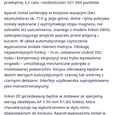
przekątnej 3,2 cala i rozdzielczości 921 000 punktów.
Aparat został zamknięty w korpusie ważącym (bez
akumulatora) ok. 710 g. Jego górna, dolna i tylna pokrywa
zostały wykonane z wytrzymałego stopu magnezu, nie
zabrakło też uszczelnienia, znanego z modelu Nikon D800,
zabezpieczającego wnętrze aparatu przed wilgocią i
kurzem. W układ automatycznego czyszczenia
wyposażona została również matryca. Obsługę
najważniejszych funkcji – m.in. ustawianie czułość ISO,
trybu i kompensacji ekspozycji oraz trybu wyzwalania
migawki – umożliwiają mechaniczne pokrętła o
moletowanej powierzchni. Korpus oferowany będzie w
dwóch wersjach kolorystycznych: czarnej lub srebrnej z
czarnymi detalami. Interfejs użytkownika zaprojektowano
jako monochromatyczny.
Nikon Df sprzedawany będzie w zestawie ze specjalną
wersją obiektywu AF-S 50 mm f/1,8G Nikkor, która
charakteryzuje się wykończeniem w stylu retro,
dopasowanym do korpusu. Aparat wyposażony został w