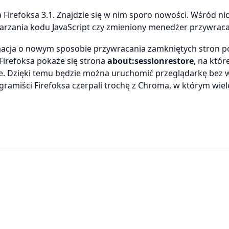
 Firefoksa 3.1. Znajdzie się w nim sporo nowości. Wśród ni
rzania kodu JavaScript czy zmieniony menedżer przywracan
rmacja o nowym sposobie przywracania zamkniętych stron p
 Firefoksa pokaże się strona
about:sessionrestore
, na któr
e. Dzięki temu będzie można uruchomić przeglądarkę bez w
amiści Firefoksa czerpali trochę z Chroma, w którym wiele