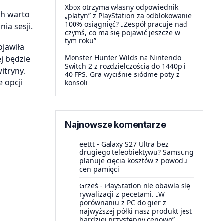
Xbox otrzyma własny odpowiednik
ch warto
„platyn” z PlayStation za odblokowanie
100% osiągnięć? „Zespół pracuje nad
ia sesji.
czymś, co ma się pojawić jeszcze w
tym roku”
ojawiła
Monster Hunter Wilds na Nintendo
ej będzie
Switch 2 z rozdzielczością do 1440p i
itryny,
40 FPS. Gra wyciśnie siódme poty z
 opcji
konsoli
Najnowsze komentarze
eettt
-
Galaxy S27 Ultra bez
drugiego teleobiektywu? Samsung
planuje cięcia kosztów z powodu
cen pamięci
Grześ
-
PlayStation nie obawia się
rywalizacji z pecetami. „W
porównaniu z PC do gier z
najwyższej półki nasz produkt jest
bardziej przystępny cenowo”