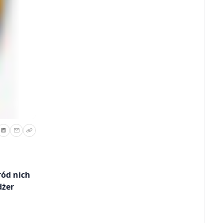
ród nich
dżer