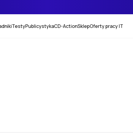
adniki
Testy
Publicystyka
CD-Action
Sklep
Oferty pracy IT