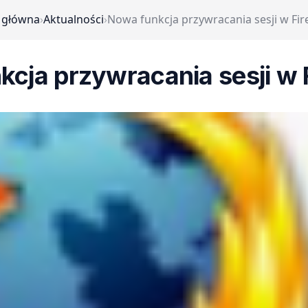
 główna
›
Aktualności
›
Nowa funkcja przywracania sesji w Fire
cja przywracania sesji w F