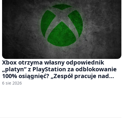
Xbox otrzyma własny odpowiednik
„platyn” z PlayStation za odblokowanie
100% osiągnięć? „Zespół pracuje nad
czymś, co ma się pojawić jeszcze w tym
6 sie 2026
roku”