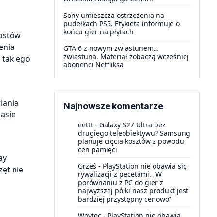
Sony umieszcza ostrzeżenia na
pudełkach PS5. Etykieta informuje o
końcu gier na płytach
postów
enia
GTA 6 z nowym zwiastunem…
zwiastuna. Materiał zobaczą wcześniej
 takiego
abonenci Netfliksa
iania
Najnowsze komentarze
asie
eettt
-
Galaxy S27 Ultra bez
drugiego teleobiektywu? Samsung
planuje cięcia kosztów z powodu
cen pamięci
ay
Grześ
-
PlayStation nie obawia się
ęt nie
rywalizacji z pecetami. „W
porównaniu z PC do gier z
najwyższej półki nasz produkt jest
bardziej przystępny cenowo”
Woytec
-
PlayStation nie obawia