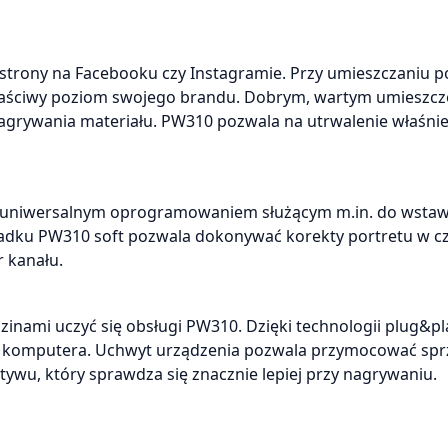
strony na Facebooku czy Instagramie. Przy umieszczaniu 
 właściwy poziom swojego brandu. Dobrym, wartym umieszcz
 nagrywania materiału. PW310 pozwala na utrwalenie właśnie
 – uniwersalnym oprogramowaniem służącym m.in. do wstaw
adku PW310 soft pozwala dokonywać korekty portretu w cz
r kanału.
zinami uczyć się obsługi PW310. Dzięki technologii plug&pl
o komputera. Uchwyt urządzenia pozwala przymocować sprz
atywu, który sprawdza się znacznie lepiej przy nagrywaniu.