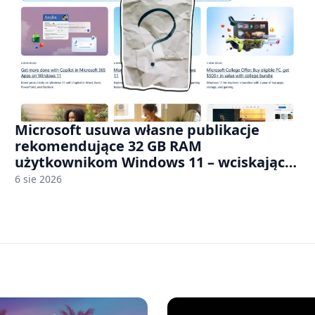
Microsoft usuwa własne publikacje
rekomendujące 32 GB RAM
użytkownikom Windows 11 – wciskając
nam przy tym komputery z 8 GB RAM po
6 sie 2026
zawyżonych cenach