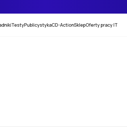
adniki
Testy
Publicystyka
CD-Action
Sklep
Oferty pracy IT