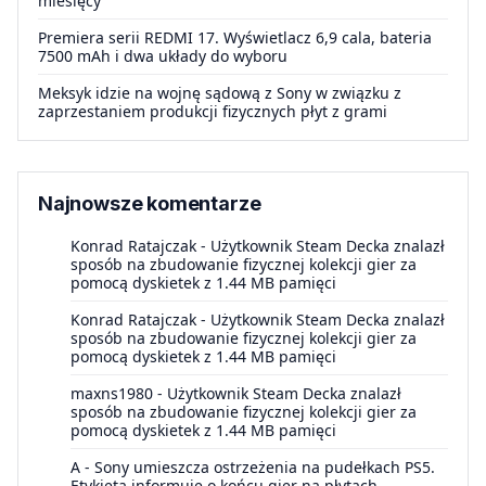
miesięcy
Premiera serii REDMI 17. Wyświetlacz 6,9 cala, bateria
7500 mAh i dwa układy do wyboru
Meksyk idzie na wojnę sądową z Sony w związku z
zaprzestaniem produkcji fizycznych płyt z grami
Najnowsze komentarze
Konrad Ratajczak
-
Użytkownik Steam Decka znalazł
sposób na zbudowanie fizycznej kolekcji gier za
pomocą dyskietek z 1.44 MB pamięci
Konrad Ratajczak
-
Użytkownik Steam Decka znalazł
sposób na zbudowanie fizycznej kolekcji gier za
pomocą dyskietek z 1.44 MB pamięci
maxns1980
-
Użytkownik Steam Decka znalazł
sposób na zbudowanie fizycznej kolekcji gier za
pomocą dyskietek z 1.44 MB pamięci
A
-
Sony umieszcza ostrzeżenia na pudełkach PS5.
Etykieta informuje o końcu gier na płytach