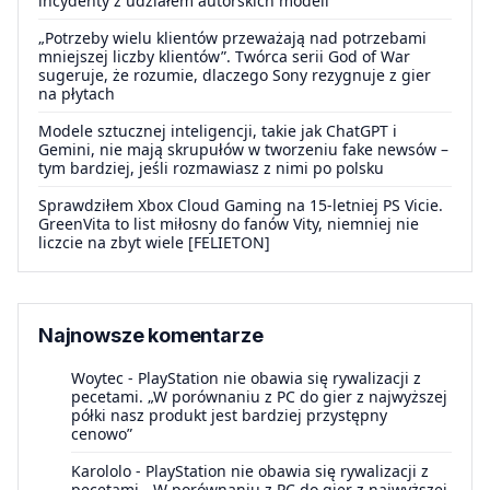
incydenty z udziałem autorskich modeli
„Potrzeby wielu klientów przeważają nad potrzebami
mniejszej liczby klientów”. Twórca serii God of War
sugeruje, że rozumie, dlaczego Sony rezygnuje z gier
na płytach
Modele sztucznej inteligencji, takie jak ChatGPT i
Gemini, nie mają skrupułów w tworzeniu fake newsów –
tym bardziej, jeśli rozmawiasz z nimi po polsku
Sprawdziłem Xbox Cloud Gaming na 15-letniej PS Vicie.
GreenVita to list miłosny do fanów Vity, niemniej nie
liczcie na zbyt wiele [FELIETON]
Najnowsze komentarze
Woytec
-
PlayStation nie obawia się rywalizacji z
pecetami. „W porównaniu z PC do gier z najwyższej
półki nasz produkt jest bardziej przystępny
cenowo”
Karololo
-
PlayStation nie obawia się rywalizacji z
pecetami. „W porównaniu z PC do gier z najwyższej