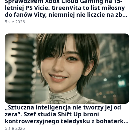
Sprawdziłem Xbox Cloud Gaming na 15-
letniej PS Vicie. GreenVita to list miłosny
do fanów Vity, niemniej nie liczcie na zbyt
wiele [FELIETON]
5 sie 2026
„Sztuczna inteligencja nie tworzy jej od
zera”. Szef studia Shift Up broni
kontrowersyjnego teledysku z bohaterką
Stellar Blade: Blood Rain
5 sie 2026