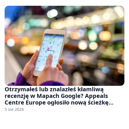
Otrzymałeś lub znalazłeś kłamliwą
recenzję w Mapach Google? Appeals
Centre Europe ogłosiło nową ścieżkę
odwoławczą dla firm i konsumentów
5 sie 2026