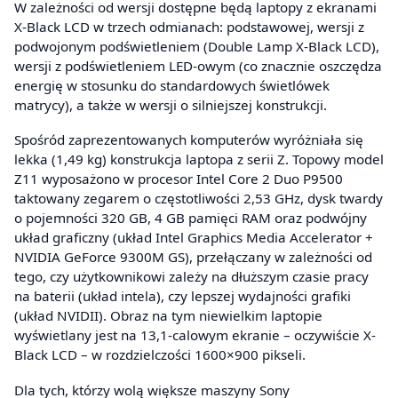
W zależności od wersji dostępne będą laptopy z ekranami
X-Black LCD w trzech odmianach: podstawowej, wersji z
podwojonym podświetleniem (Double Lamp X-Black LCD),
wersji z podświetleniem LED-owym (co znacznie oszczędza
energię w stosunku do standardowych świetlówek
matrycy), a także w wersji o silniejszej konstrukcji.
Spośród zaprezentowanych komputerów wyróżniała się
lekka (1,49 kg) konstrukcja laptopa z serii Z. Topowy model
Z11 wyposażono w procesor Intel Core 2 Duo P9500
taktowany zegarem o częstotliwości 2,53 GHz, dysk twardy
o pojemności 320 GB, 4 GB pamięci RAM oraz podwójny
układ graficzny (układ Intel Graphics Media Accelerator +
NVIDIA GeForce 9300M GS), przełączany w zależności od
tego, czy użytkownikowi zależy na dłuższym czasie pracy
na baterii (układ intela), czy lepszej wydajności grafiki
(układ NVIDII). Obraz na tym niewielkim laptopie
wyświetlany jest na 13,1-calowym ekranie – oczywiście X-
Black LCD – w rozdzielczości 1600×900 pikseli.
Dla tych, którzy wolą większe maszyny Sony