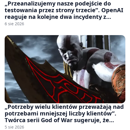
„Przeanalizujemy nasze podejście do
testowania przez strony trzecie”. OpenAI
reaguje na kolejne dwa incydenty z
udziałem autorskich modeli
6 sie 2026
„Potrzeby wielu klientów przeważają nad
potrzebami mniejszej liczby klientów”.
Twórca serii God of War sugeruje, że
rozumie, dlaczego Sony rezygnuje z gier
5 sie 2026