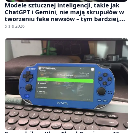
Modele sztucznej inteligencji, takie jak
ChatGPT i Gemini, nie mają skrupułów w
tworzeniu fake newsów – tym bardziej,
jeśli rozmawiasz z nimi po polsku
5 sie 2026