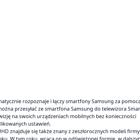
matycznie rozpoznaje i łączy smartfony Samsung za pomoc
o można przesyłać ze smartfona Samsung do telewizora Smar
ewizję na swoich urządzeniach mobilnych bez konieczności
plikowanych ustawień.
D znajduje się także znany z zeszłorocznych modeli firm
 roku. W tym roku, wraca on w odświeżonej formie, w dalszy