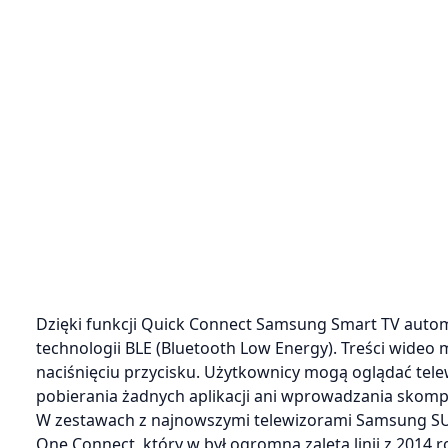
Dzięki funkcji Quick Connect Samsung Smart TV auto
technologii BLE (Bluetooth Low Energy). Treści wide
naciśnięciu przycisku. Użytkownicy mogą oglądać tel
pobierania żadnych aplikacji ani wprowadzania skom
W zestawach z najnowszymi telewizorami Samsung SUH
One Connect, który w był ogromną zaletą linii z 2014