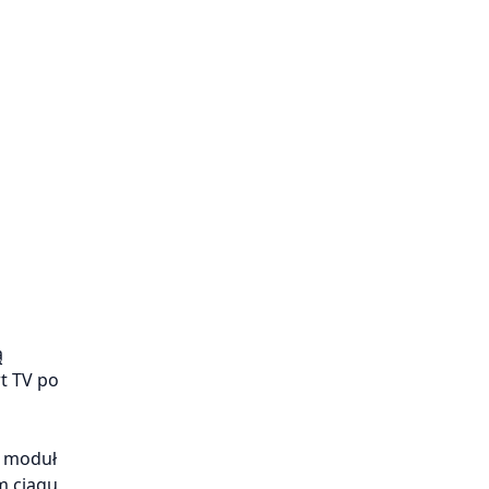
ą
t TV po
y moduł
m ciągu