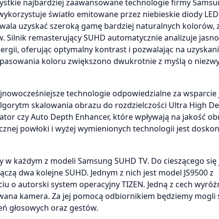
zystkie najbardziej zaawansowane technologie firmy Samsu
ykorzystuje światło emitowane przez niebieskie diody LED
wala uzyskać szeroką gamę bardziej naturalnych kolorów, 
. Silnik remasterujący SUHD automatycznie analizuje jasn
gii, oferując optymalny kontrast i pozwalając na uzyskan
 dopasowania koloru zwiększono dwukrotnie z myślą o niezw
owocześniejsze technologie odpowiedzialne za wsparcie 
lgorytm skalowania obrazu do rozdzielczości Ultra High Def
ator czy Auto Depth Enhancer, które wpływają na jakość ob
cznej powłoki i wyżej wymienionych technologii jest doskon
 w każdym z modeli Samsung SUHD TV. Do cieszącego się 
łączą dwa kolejne SUHD. Jednym z nich jest model JS9500 z
 o autorski system operacyjny TIZEN. Jedną z cech wyróż
wana kamera. Za jej pomocą odbiornikiem będziemy mogli
ceń głosowych oraz gestów.