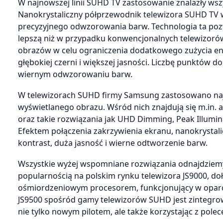
W najnowszej linii SUHD TV zastosowanie znalazły ws
Nanokrystaliczny półprzewodnik telewizora SUHD TV w
precyzyjnego odwzorowania barw. Technologia ta poz
lepszą niż w przypadku konwencjonalnych telewizorów
obrazów w celu ograniczenia dodatkowego zużycia ener
głębokiej czerni i większej jasności. Liczbę punktów
wiernym odwzorowaniu barw.
W telewizorach SUHD firmy Samsung zastosowano najn
wyświetlanego obrazu. Wśród nich znajdują się m.in. a
oraz takie rozwiązania jak UHD Dimming, Peak Illumin
Efektem połączenia zakrzywienia ekranu, nanokrystali
kontrast, duża jasność i wierne odtworzenie barw.
Wszystkie wyżej wspomniane rozwiązania odnajdziemy
popularnością na polskim rynku telewizora JS9000, do
ośmiordzeniowym procesorem, funkcjonujący w oparciu
JS9500 spośród gamy telewizorów SUHD jest zintegro
nie tylko nowym pilotem, ale także korzystając z pole