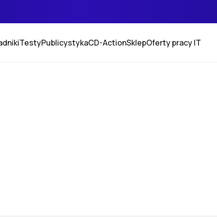
adniki
Testy
Publicystyka
CD-Action
Sklep
Oferty pracy IT