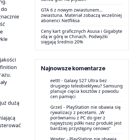
ng.
 do
GTA 6 z nowym zwiastunem…
zwiastuna. Materiał zobaczą wcześniej
znacznie
abonenci Netfliksa
ość
ie
Ceny kart graficznych Asusa i Gigabyte
idą w górę w Chinach. Podwyżki
ykle
sięgają średnio 20%
jakości
inition
Najnowsze komentarze
razu.
eettt
-
Galaxy S27 Ultra bez
ały
drugiego teleobiektywu? Samsung
planuje cięcia kosztów z powodu
cen pamięci
już dużą
Grześ
-
PlayStation nie obawia się
rywalizacji z pecetami. „W
niającą
porównaniu z PC do gier z
najwyższej półki nasz produkt jest
 sterować
bardziej przystępny cenowo”
Woytec
-
PlayStation nie obawia