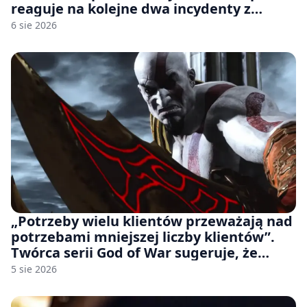
reaguje na kolejne dwa incydenty z
udziałem autorskich modeli
6 sie 2026
„Potrzeby wielu klientów przeważają nad
potrzebami mniejszej liczby klientów”.
Twórca serii God of War sugeruje, że
rozumie, dlaczego Sony rezygnuje z gier
5 sie 2026
na płytach