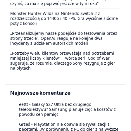
czymś, co ma się pojawić jeszcze w tym roku”
Monster Hunter Wilds na Nintendo Switch 2 z
rozdzielczością do 1440p i 40 FPS. Gra wyciśnie siódme
poty z konsoli
„Przeanalizujemy nasze podejście do testowania przez
strony trzecie”. OpenAI reaguje na kolejne dwa
incydenty z udziałem autorskich modeli
„Potrzeby wielu klientów przeważają nad potrzebami
mniejszej liczby klientów”. Twórca serii God of War
sugeruje, że rozumie, dlaczego Sony rezygnuje z gier
na płytach
Najnowsze komentarze
eettt
-
Galaxy S27 Ultra bez drugiego
teleobiektywu? Samsung planuje cięcia kosztów z
powodu cen pamięci
Grześ
-
PlayStation nie obawia się rywalizacji z
pecetami. „W porównaniu z PC do gier z najwyższej