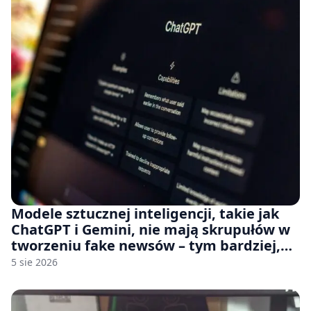
Modele sztucznej inteligencji, takie jak
ChatGPT i Gemini, nie mają skrupułów w
tworzeniu fake newsów – tym bardziej,
jeśli rozmawiasz z nimi po polsku
5 sie 2026