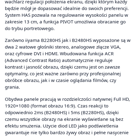
wachlarz regulacji położenia ekranu, dzięki którym każdy
będzie mógł je dopasować idealnie do swoich preferencji.
System HAS pozwala na regulowanie wysokości panelu w
zakresie 13 cm, a funkcja PIVOT umożliwia obracanie go
do trybu portretowego.
Zarówno iiyama B2280HS jak i B2480HS wyposażone są w
dwa 2 watowe głośniki stereo, analogowe złącze VGA,
oraz cyfrowe DVI i HDMI. Wbudowana funkcja ACR
(Advanced Contrast Ratio) automatycznie reguluje
kontrast i jasność obrazu, dzięki czemu jest on zawsze
optymalny, co jest ważne zarówno przy profesjonalnej
obróbce obrazu, jak i w czasie oglądania filmów, czy
grania.
Obydwa panele pracują w rozdzielczości natywnej Full HD,
1920×1080 (format obrazu 16:9). Czas reakcji to
odpowiednio 2ms (B2480HS) i 5ms (B2280HS), dzięki
czemu wszystkie obrazy na ekranie wyświetlane są bez
efektu smużenia. Użycie diod LED jako podświetlenia
gwarantuje nie tylko bardzo żywy obraz i pełne nasycenie