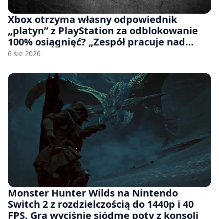
Xbox otrzyma własny odpowiednik
„platyn” z PlayStation za odblokowanie
100% osiągnięć? „Zespół pracuje nad
czymś, co ma się pojawić jeszcze w tym
6 sie 2026
roku”
Monster Hunter Wilds na Nintendo
Switch 2 z rozdzielczością do 1440p i 40
FPS. Gra wyciśnie siódme poty z konsoli