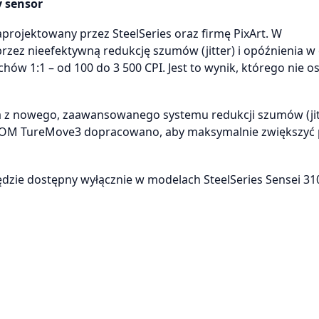
 sensor
aprojektowany przez SteelSeries oraz firmę PixArt. W
rzez nieefektywną redukcję szumów (jitter) i opóźnienia w 
ów 1:1 – od 100 do 3 500 CPI. Jest to wynik, którego nie o
a z nowego, zaawansowanego systemu redukcji szumów (jit
i SROM TureMove3 dopracowano, aby maksymalnie zwiększyć 
dzie dostępny wyłącznie w modelach SteelSeries Sensei 310 