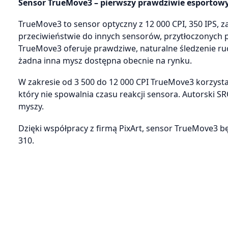
Sensor TrueMove3 – pierwszy prawdziwie esportowy
TrueMove3 to sensor optyczny z 12 000 CPI, 350 IPS, z
przeciwieństwie do innych sensorów, przytłoczonych p
TrueMove3 oferuje prawdziwe, naturalne śledzenie ruch
żadna inna mysz dostępna obecnie na rynku.
W zakresie od 3 500 do 12 000 CPI TrueMove3 korzyst
który nie spowalnia czasu reakcji sensora. Autorsk
myszy.
Dzięki współpracy z firmą PixArt, sensor TrueMove3 bę
310.