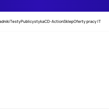
adniki
Testy
Publicystyka
CD-Action
Sklep
Oferty pracy IT