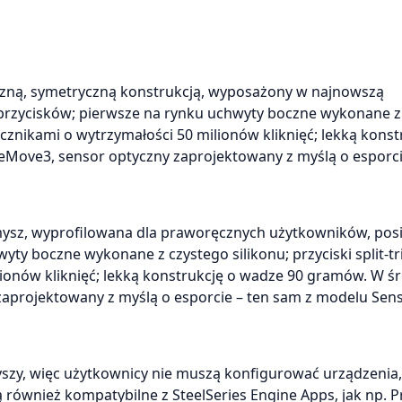
tyczną, symetryczną konstrukcją, wyposażony w najnowszą
 przycisków; pierwsze na rynku uchwyty boczne wykonane z
łącznikami o wytrzymałości 50 milionów kliknięć; lekką konst
eMove3, sensor optyczny zaprojektowany z myślą o esporci
 mysz, wyprofilowana dla praworęcznych użytkowników, posi
y boczne wykonane z czystego silikonu; przyciski split-tr
ionów kliknięć; lekką konstrukcję o wadze 90 gramów. W ś
zaprojektowany z myślą o esporcie – ten sam z modelu Sens
zy, więc użytkownicy nie muszą konfigurować urządzenia,
ównież kompatybilne z SteelSeries Engine Apps, jak np. 