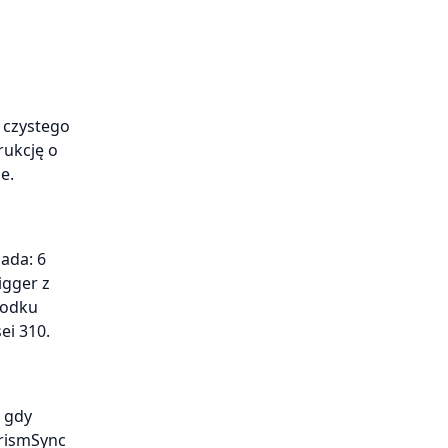
 czystego
rukcję o
e.
ada: 6
igger z
rodku
ei 310.
 gdy
PrismSync