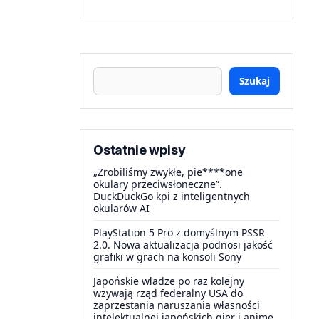
Szukaj
Ostatnie wpisy
„Zrobiliśmy zwykłe, pie****one
okulary przeciwsłoneczne”.
DuckDuckGo kpi z inteligentnych
okularów AI
PlayStation 5 Pro z domyślnym PSSR
2.0. Nowa aktualizacja podnosi jakość
grafiki w grach na konsoli Sony
Japońskie władze po raz kolejny
wzywają rząd federalny USA do
zaprzestania naruszania własności
intelektualnej japońskich gier i anime