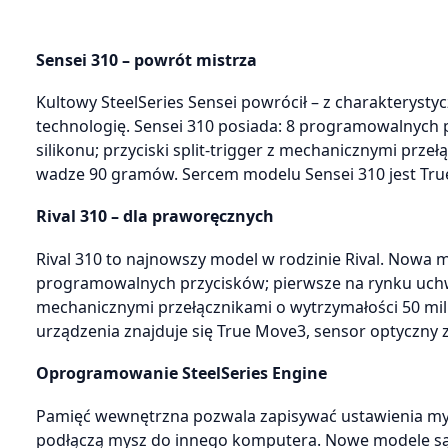
Sensei 310 – powrót mistrza
Kultowy SteelSeries Sensei powrócił – z charakterys
technologię. Sensei 310 posiada: 8 programowalnych
silikonu; przyciski split-trigger z mechanicznymi prze
wadze 90 gramów. Sercem modelu Sensei 310 jest Tru
Rival 310 – dla praworęcznych
Rival 310 to najnowszy model w rodzinie Rival. Nowa
programowalnych przycisków; pierwsze na rynku uchwyt
mechanicznymi przełącznikami o wytrzymałości 50 mil
urządzenia znajduje się True Move3, sensor optyczny 
Oprogramowanie SteelSeries Engine
Pamięć wewnętrzna pozwala zapisywać ustawienia mys
podłączą mysz do innego komputera. Nowe modele są r