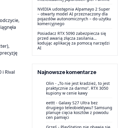
NVIDIA udostępnia Alpamayo 2 Super
– otwarty model AI przeznaczony dla
pojazdów autonomicznych – do użytku
odczycie,
komercyjnego
siągnęła
Posiadacz RTX 5090 zabezpiecza się
przed awarią złącza zasilania…
kodując aplikację za pomocą narzędzi
ter),
AI
precyzję
i Rival
Najnowsze komentarze
Olin
-
„To nie jest kradzież, to jest
praktycznie za darmo”. RTX 3050
kupiony w cenie kawy
eettt
-
Galaxy S27 Ultra bez
drugiego teleobiektywu? Samsung
planuje cięcia kosztów z powodu
cen pamięci
Grześ
-
PlayStation nie obawia się