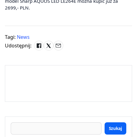
model Sharp AQUOS LED LE264E można kupić już za
2699,- PLN.
Tagi:
News
Udostępnij:
Szukaj