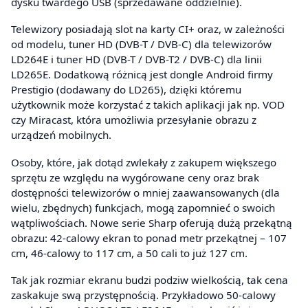
dysku twardego USB (sprzedawane oddzielnie).
Telewizory posiadają slot na karty CI+ oraz, w zależności
od modelu, tuner HD (DVB-T / DVB-C) dla telewizorów
LD264E i tuner HD (DVB-T / DVB-T2 / DVB-C) dla linii
LD265E. Dodatkową różnicą jest dongle Android firmy
Prestigio (dodawany do LD265), dzięki któremu
użytkownik może korzystać z takich aplikacji jak np. VOD
czy Miracast, która umożliwia przesyłanie obrazu z
urządzeń mobilnych.
Osoby, które, jak dotąd zwlekały z zakupem większego
sprzętu ze względu na wygórowane ceny oraz brak
dostępności telewizorów o mniej zaawansowanych (dla
wielu, zbędnych) funkcjach, mogą zapomnieć o swoich
wątpliwościach. Nowe serie Sharp oferują dużą przekątną
obrazu: 42-calowy ekran to ponad metr przekątnej – 107
cm, 46-calowy to 117 cm, a 50 cali to już 127 cm.
Tak jak rozmiar ekranu budzi podziw wielkością, tak cena
zaskakuje swą przystępnością. Przykładowo 50-calowy