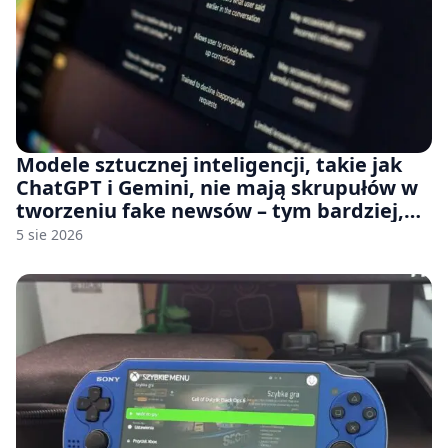
Modele sztucznej inteligencji, takie jak
ChatGPT i Gemini, nie mają skrupułów w
tworzeniu fake newsów – tym bardziej,
jeśli rozmawiasz z nimi po polsku
5 sie 2026