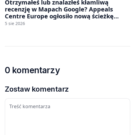
Otrzymałeś lub znalazłeś kłamliwą
recenzję w Mapach Google? Appeals
Centre Europe ogłosiło nową ścieżkę
odwoławczą dla firm i konsumentów
5 sie 2026
0 komentarzy
Zostaw komentarz