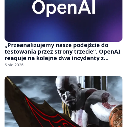
„Przeanalizujemy nasze podejście do
testowania przez strony trzecie”. OpenAI
reaguje na kolejne dwa incydenty z
udziałem autorskich modeli
6 sie 2026