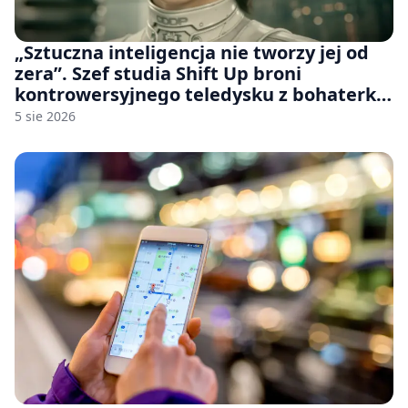
„Sztuczna inteligencja nie tworzy jej od
zera”. Szef studia Shift Up broni
kontrowersyjnego teledysku z bohaterką
Stellar Blade: Blood Rain
5 sie 2026