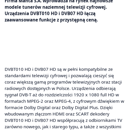
Firma Manta S.A. wprowadza na rynek najnowsze
modele tunerów naziemnej telewizji cyfrowej.
Urządzenia DVBT010 HD i DVB07 HD łączą
zaawansowane funkcje z przystępną ceną.
DVBT010 HD i DVB07 HD są w pełni kompatybilne ze
standardami telewizji cyfrowej i pozwalają cieszyć się
coraz większą gamą programów telewizyjnych oraz stacji
radiowych dostępnych w Polsce. Urządzenia odbierają
sygnał DVB-T aż do rozdzielczości 1920 x 1080 full HD w
formatach MPEG-2 oraz MPEG-4, z cyfrowym dźwiękiem w
formacie Dolby Digital oraz Dolby Digital Plus. Dzięki
wbudowanym złączom HDMI oraz SCART dekodery
DVBT010 HD i DVB07 HD współpracują z odbiornikami TV
zarówno nowego, jak i starego typu, a także z wszystkimi