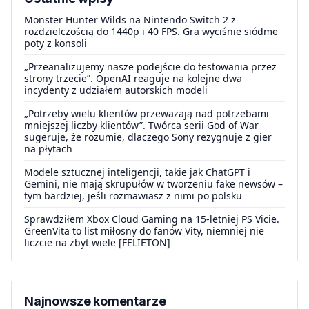
Monster Hunter Wilds na Nintendo Switch 2 z
rozdzielczością do 1440p i 40 FPS. Gra wyciśnie siódme
poty z konsoli
„Przeanalizujemy nasze podejście do testowania przez
strony trzecie”. OpenAI reaguje na kolejne dwa
incydenty z udziałem autorskich modeli
„Potrzeby wielu klientów przeważają nad potrzebami
mniejszej liczby klientów”. Twórca serii God of War
sugeruje, że rozumie, dlaczego Sony rezygnuje z gier
na płytach
Modele sztucznej inteligencji, takie jak ChatGPT i
Gemini, nie mają skrupułów w tworzeniu fake newsów –
tym bardziej, jeśli rozmawiasz z nimi po polsku
Sprawdziłem Xbox Cloud Gaming na 15-letniej PS Vicie.
GreenVita to list miłosny do fanów Vity, niemniej nie
liczcie na zbyt wiele [FELIETON]
Najnowsze komentarze