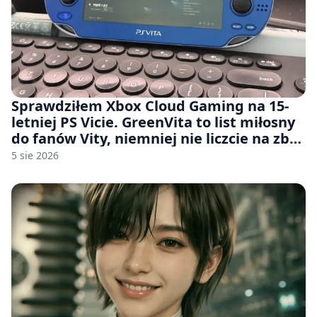
Sprawdziłem Xbox Cloud Gaming na 15-
letniej PS Vicie. GreenVita to list miłosny
do fanów Vity, niemniej nie liczcie na zbyt
wiele [FELIETON]
5 sie 2026