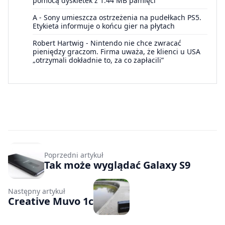
pomocą dyskietek z 1.44 MB pamięci
A
-
Sony umieszcza ostrzeżenia na pudełkach PS5.
Etykieta informuje o końcu gier na płytach
Robert Hartwig
-
Nintendo nie chce zwracać
pieniędzy graczom. Firma uważa, że klienci u USA
„otrzymali dokładnie to, za co zapłacili”
Poprzedni artykuł
Tak może wyglądać Galaxy S9
Następny artykuł
Creative Muvo 1c