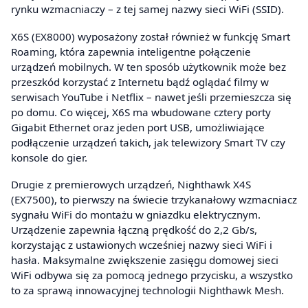
rynku wzmacniaczy – z tej samej nazwy sieci WiFi (SSID).
X6S (EX8000) wyposażony został również w funkcję Smart
Roaming, która zapewnia inteligentne połączenie
urządzeń mobilnych. W ten sposób użytkownik może bez
przeszkód korzystać z Internetu bądź oglądać filmy w
serwisach YouTube i Netflix – nawet jeśli przemieszcza się
po domu. Co więcej, X6S ma wbudowane cztery porty
Gigabit Ethernet oraz jeden port USB, umożliwiające
podłączenie urządzeń takich, jak telewizory Smart TV czy
konsole do gier.
Drugie z premierowych urządzeń, Nighthawk X4S
(EX7500), to pierwszy na świecie trzykanałowy wzmacniacz
sygnału WiFi do montażu w gniazdku elektrycznym.
Urządzenie zapewnia łączną prędkość do 2,2 Gb/s,
korzystając z ustawionych wcześniej nazwy sieci WiFi i
hasła. Maksymalne zwiększenie zasięgu domowej sieci
WiFi odbywa się za pomocą jednego przycisku, a wszystko
to za sprawą innowacyjnej technologii Nighthawk Mesh.