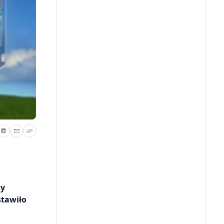
zy
stawiło