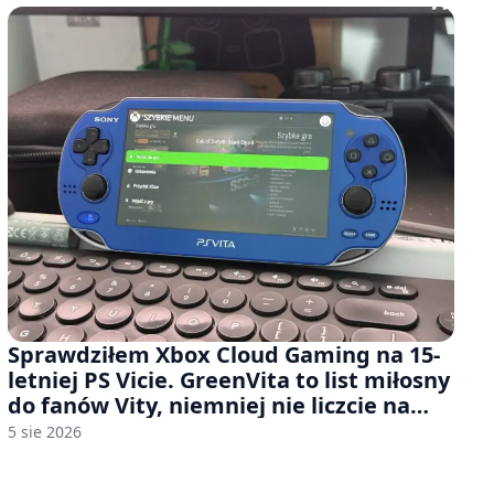
Sprawdziłem Xbox Cloud Gaming na 15-
letniej PS Vicie. GreenVita to list miłosny
do fanów Vity, niemniej nie liczcie na
zbyt wiele [FELIETON]
5 sie 2026