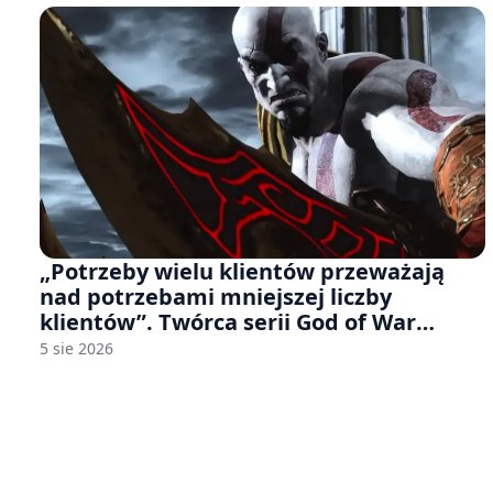
„Potrzeby wielu klientów przeważają
nad potrzebami mniejszej liczby
klientów”. Twórca serii God of War
sugeruje, że rozumie, dlaczego Sony
5 sie 2026
rezygnuje z gier na płytach