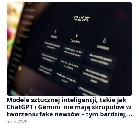
Modele sztucznej inteligencji, takie jak
ChatGPT i Gemini, nie mają skrupułów w
tworzeniu fake newsów – tym bardziej,
jeśli rozmawiasz z nimi po polsku
5 sie 2026