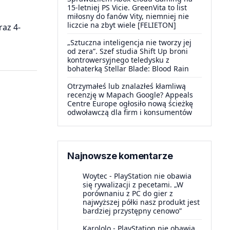
15-letniej PS Vicie. GreenVita to list
miłosny do fanów Vity, niemniej nie
liczcie na zbyt wiele [FELIETON]
raz 4-
„Sztuczna inteligencja nie tworzy jej
od zera”. Szef studia Shift Up broni
kontrowersyjnego teledysku z
bohaterką Stellar Blade: Blood Rain
Otrzymałeś lub znalazłeś kłamliwą
recenzję w Mapach Google? Appeals
Centre Europe ogłosiło nową ścieżkę
odwoławczą dla firm i konsumentów
Najnowsze komentarze
Woytec
-
PlayStation nie obawia
się rywalizacji z pecetami. „W
porównaniu z PC do gier z
najwyższej półki nasz produkt jest
bardziej przystępny cenowo”
Karololo
-
PlayStation nie obawia