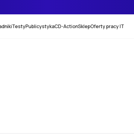
adniki
Testy
Publicystyka
CD-Action
Sklep
Oferty pracy IT