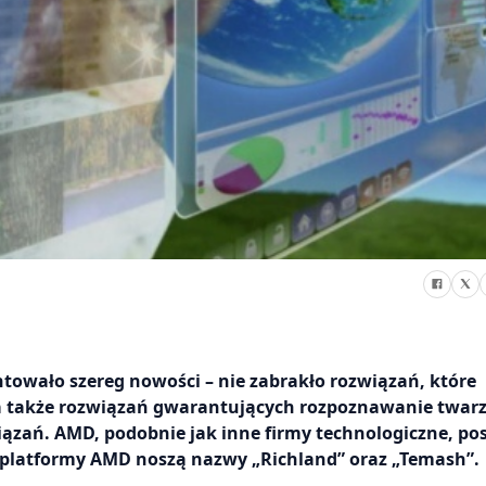
towało szereg nowości – nie zabrakło rozwiązań, które
a także rozwiązań gwarantujących rozpoznawanie twar
iązań. AMD, podobnie jak inne firmy technologiczne, po
 platformy AMD noszą nazwy „Richland” oraz „Temash”.