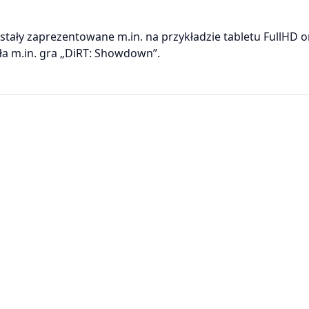
tały zaprezentowane m.in. na przykładzie tabletu FullHD o
a m.in. gra „DiRT: Showdown”.