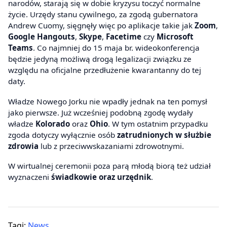
narodów, starają się w dobie kryzysu toczyć normalne
życie. Urzędy stanu cywilnego, za zgodą gubernatora
Andrew Cuomy, sięgnęły więc po aplikacje takie jak
Zoom
,
Google Hangouts
,
Skype
,
Facetime
czy
Microsoft
Teams
. Co najmniej do 15 maja br. wideokonferencja
będzie jedyną możliwą drogą legalizacji związku ze
względu na oficjalne przedłużenie kwarantanny do tej
daty.
Władze Nowego Jorku nie wpadły jednak na ten pomysł
jako pierwsze. Już wcześniej podobną zgodę wydały
władze
Kolorado
oraz
Ohio
. W tym ostatnim przypadku
zgoda dotyczy wyłącznie osób
zatrudnionych w służbie
zdrowia
lub z przeciwwskazaniami zdrowotnymi.
W wirtualnej ceremonii poza parą młodą biorą też udział
wyznaczeni
świadkowie oraz urzędnik
.
Tagi:
News