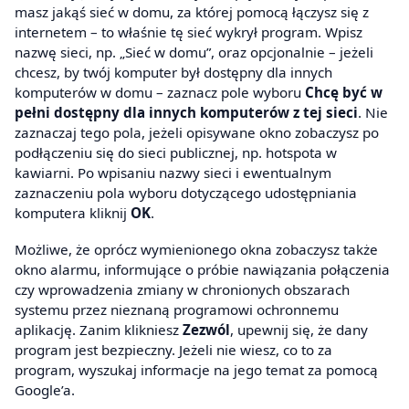
masz jakąś sieć w domu, za której pomocą łączysz się z
internetem – to właśnie tę sieć wykrył program. Wpisz
nazwę sieci, np. „Sieć w domu”, oraz opcjonalnie – jeżeli
chcesz, by twój komputer był dostępny dla innych
komputerów w domu – zaznacz pole wyboru
Chcę być w
pełni dostępny dla innych komputerów z tej sieci
. Nie
zaznaczaj tego pola, jeżeli opisywane okno zobaczysz po
podłączeniu się do sieci publicznej, np. hotspota w
kawiarni. Po wpisaniu nazwy sieci i ewentualnym
zaznaczeniu pola wyboru dotyczącego udostępniania
komputera kliknij
OK
.
Możliwe, że oprócz wymienionego okna zobaczysz także
okno alarmu, informujące o próbie nawiązania połączenia
czy wprowadzenia zmiany w chronionych obszarach
systemu przez nieznaną programowi ochronnemu
aplikację. Zanim klikniesz
Zezwól
, upewnij się, że dany
program jest bezpieczny. Jeżeli nie wiesz, co to za
program, wyszukaj informacje na jego temat za pomocą
Google’a.