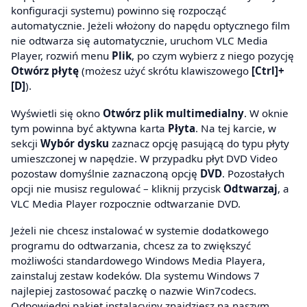
konfiguracji systemu) powinno się rozpocząć
automatycznie. Jeżeli włożony do napędu optycznego film
nie odtwarza się automatycznie, uruchom VLC Media
Player, rozwiń menu
Plik
, po czym wybierz z niego pozycję
Otwórz płytę
(możesz użyć skrótu klawiszowego
[Ctrl]+
[D]
).
Wyświetli się okno
Otwórz plik multimedialny
. W oknie
tym powinna być aktywna karta
Płyta
. Na tej karcie, w
sekcji
Wybór dysku
zaznacz opcję pasującą do typu płyty
umieszczonej w napędzie. W przypadku płyt DVD Video
pozostaw domyślnie zaznaczoną opcję
DVD
. Pozostałych
opcji nie musisz regulować – kliknij przycisk
Odtwarzaj
, a
VLC Media Player rozpocznie odtwarzanie DVD.
Jeżeli nie chcesz instalować w systemie dodatkowego
programu do odtwarzania, chcesz za to zwiększyć
możliwości standardowego Windows Media Playera,
zainstaluj zestaw kodeków. Dla systemu Windows 7
najlepiej zastosować paczkę o nazwie Win7codecs.
Odpowiedni pakiet instalacyjny znajdziesz na naszym