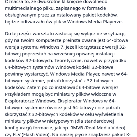
Oznacza to, że dwukrotne kliknięcie dowolnego
multimedialnego pliku, zapisanego w formacie
obsługiwanym przez zainstalowany pakiet kodeków,
będzie odtwarzało ów plik w Windows Media Playerze.
Do tej części warsztatu zastosuj się wyłącznie w sytuacji,
gdy na twoim komputerze preinstalowana jest 64-bitowa
wersja systemu Windows 7. Jeżeli korzystasz z wersji 32-
bitowej poprzestań na wcześniej opisanej instalacji
kodeków 32-bitowych. Teoretycznie, nawet w przypadku
64-bitowych systemów Windows kodeki 32-bitowe
powinny wystarczyć. Windows Media Player, nawet w 64-
bitowym systemie, potrafi korzystać z 32-bitowych
kodeków. Zatem po co instalować 64-bitowe wersje?
Przykładem mogą być miniatury plików widoczne w
Eksploratorze Windows. Eksplorator Windows w 64-
bitowym systemie również jest 64-bitowy i nie potrafi
skorzystać z 32-bitowych kodeków w celu wyświetlenia
miniatury plików w nietypowym (dla standardowej
konfiguracji) formacie, jak np. RMVB (Real Media Video)
czy FLV (Flash Video). Na naszej płycie znajdziesz pakiet K-