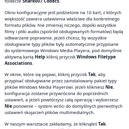
folderze
Shark007 Codecs
.
Okno konfiguracyjne jest podzielone na 10 kart, z których
większość zawiera ustawienia właściwe dla konkretnego
formatu plików. Nie zmieniaj niczego, dopóki wszystkie
filmy i pliki audio (spośród obsługiwanych formatów) będą
odtwarzane poprawnie. Jeżeli chcesz, by wszystkie
obsługiwane typy plików były automatycznie przypisane
do systemowego Windows Media Playera, pod domyślnie
aktywną kartą
Help
kliknij przycisk
Windows Filetype
Associations
.
W oknie, które się pojawi, kliknij przycisk
Tak
, aby
przypisać obsługiwane przez zainstalowany pakiet typy
plików Windows Media Playerowi. Jeżeli klikniesz
Nie
,
konfiguracja zostanie przywrócona do poprzednich
ustawień, a jeżeli powtórzysz całą operację i wybierzesz
Nie
ponownie – system wróci do domyślnych pierwotnych
ustawień skojarzeń plików multimedialnych.
W naszym warsztacie zakładamy, że kliknąłeś
Tak
.