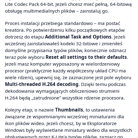
Lite Codec Pack 64-bit. Jeżeli chcesz mieć pełną, 64-bitową
obsługę multimedialnych plików – zainstaluj go.
Proces instalacji przebiega standardowo – ma postać
kreatora. Po potwierdzeniu kilku początkowych etapów
dotrzesz do etapu
Additional Task and Options
. Jeżeli
wcześniej zainstalowałeś kodeki 32-bitowe i zmieniłeś
domyślne przypisania typów plików, koniecznie odznacz
teraz pole wyboru
Reset all settings to their defaults
.
Jeżeli masz komputer wyposażony w wielordzeniowy
procesor (praktycznie każdy współczesny układ CPU ma
wiele rdzeni), upewnij się, że zaznaczone jest pole wyboru
Multi-threaded H.264 decoding
. Dzięki temu podczas
dekodowania wymagających obliczeniowo strumieni
H.264 będą „zatrudnione” wszystkie rdzenie procesora.
Kolejny etap, o nazwie
Thumbnails
, to ustawienia
związane ze wspomnianymi wcześniej miniaturami dla
ikon plików wideo. Jeżeli chcesz, by w Eksploratorze
Windows były wyświetlane miniatury wideo dla wszystkich
obsługiwanych przez K-Lite’a typów plików, zaznacz po