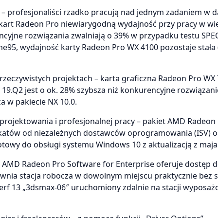
i – profesjonaliści rzadko pracują nad jednym zadaniem w
kart Radeon Pro niewiarygodną wydajność przy pracy w wi
cyjne rozwiązania zwalniają o 39% w przypadku testu SPE
me95, wydajność karty Radeon Pro WX 4100 pozostaje stała 
rzeczywistych projektach – karta graficzna Radeon Pro WX 
19.Q2 jest o ok. 28% szybsza niż konkurencyjne rozwiązan
 w pakiecie NX 10.0.
 projektowania i profesjonalnej pracy – pakiet AMD Radeon
fikatów od niezależnych dostawców oprogramowania (ISV) o
gotowy do obsługi systemu Windows 10 z aktualizacją z maja
et AMD Radeon Pro Software for Enterprise oferuje dostęp d
ewnia stacja robocza w dowolnym miejscu praktycznie bez s
rf 13 „3dsmax-06″ uruchomiony zdalnie na stacji wyposaż