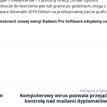
er i freelancerów – z pomocą funkcji „Driver Options”
 robocze do tworzenia gier lub grania po godzinach, mogą z
re Adrenalin 2019 Edition na profesjonalnej karcie grafic
owościach nowej wersji Radeon Pro Software odsyłamy n
Następny artykuł
on
Komputerowy wirus pozwala przejąć
kontrolę nad mailami dyplomatów