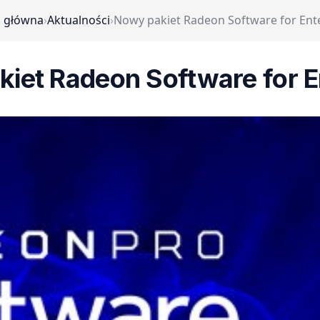
a główna
›
Aktualności
›
Nowy pakiet Radeon Software for Ent
iet Radeon Software for E