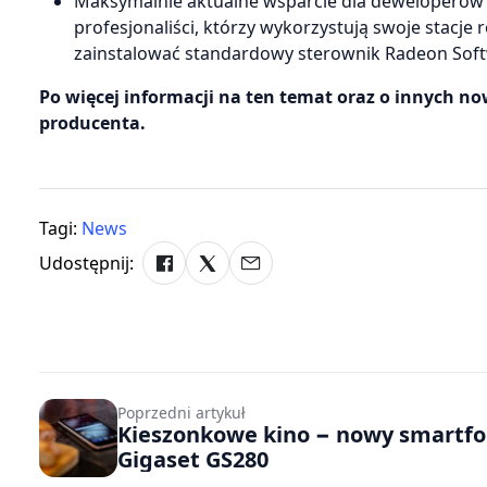
Maksymalnie aktualne wsparcie dla deweloperów gi
profesjonaliści, którzy wykorzystują swoje stacje
zainstalować standardowy sterownik Radeon Softwa
Po więcej informacji na ten temat oraz o innych n
producenta.
Tagi:
News
Udostępnij:
Poprzedni artykuł
Kieszonkowe kino − nowy smartf
Gigaset GS280