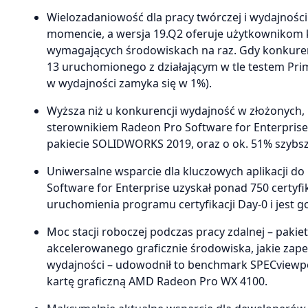
Wielozadaniowość dla pracy twórczej i wydajnośc
momencie, a wersja 19.Q2 oferuje użytkownikom 
wymagających środowiskach na raz. Gdy konkuren
13 uruchomionego z działającym w tle testem Pri
w wydajności zamyka się w 1%).
Wyższa niż u konkurencji wydajność w złożonych, 
sterownikiem Radeon Pro Software for Enterprise 
pakiecie SOLIDWORKS 2019, oraz o ok. 51% szybsza
Uniwersalne wsparcie dla kluczowych aplikacji do
Software for Enterprise uzyskał ponad 750 certy
uruchomienia programu certyfikacji Day-0 i jest 
Moc stacji roboczej podczas pracy zdalnej – paki
akcelerowanego graficznie środowiska, jakie zap
wydajności – udowodnił to benchmark SPECviewpe
kartę graficzną AMD Radeon Pro WX 4100.