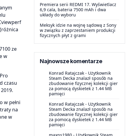
Premiera serii REDMI 17. Wyświetlacz
 danym
6,9 cala, bateria 7500 mAh i dwa
elu
układy do wyboru
Cviewperf
Meksyk idzie na wojnę sądową z Sony
(różnica
w związku z zaprzestaniem produkcji
fizycznych płyt z grami
7100 ze
ie w
Najnowsze komentarze
Konrad Ratajczak
-
Użytkownik
 Pro
Steam Decka znalazł sposób na
d czasu
zbudowanie fizycznej kolekcji gier
za pomocą dyskietek z 1.44 MB
 2019.
pamięci
o w pełni
Konrad Ratajczak
-
Użytkownik
Steam Decka znalazł sposób na
traty na
zbudowanie fizycznej kolekcji gier
one w
za pomocą dyskietek z 1.44 MB
pamięci
maxns1980
-
Użytkownik Steam