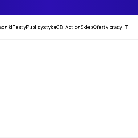
adniki
Testy
Publicystyka
CD-Action
Sklep
Oferty pracy IT