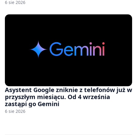
nam przy tym komputery z 8 GB RAM po
6 sie 2026
zawyżonych cenach
Asystent Google zniknie z telefonów już w
przyszłym miesiącu. Od 4 września
zastąpi go Gemini
6 sie 2026