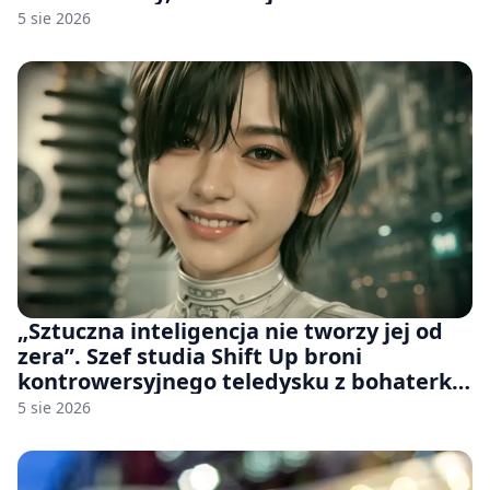
wiele [FELIETON]
5 sie 2026
„Sztuczna inteligencja nie tworzy jej od
zera”. Szef studia Shift Up broni
kontrowersyjnego teledysku z bohaterką
Stellar Blade: Blood Rain
5 sie 2026