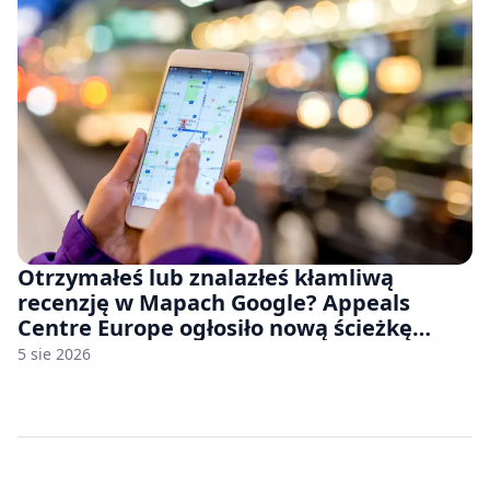
Otrzymałeś lub znalazłeś kłamliwą
recenzję w Mapach Google? Appeals
Centre Europe ogłosiło nową ścieżkę
odwoławczą dla firm i konsumentów
5 sie 2026