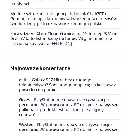
na płytach
Modele sztucznej inteligencji, takie jak ChatGPT i
Gemini, nie mają skrupułów w tworzeniu fake newsów –
tym bardziej, jeśli rozmawiasz z nimi po polsku
Sprawdziłem Xbox Cloud Gaming na 15-letniej PS Vicie.
GreenVita to list miłosny do fanów Vity, niemniej nie
liczcie na zbyt wiele [FELIETON]
Najnowsze komentarze
eettt
-
Galaxy S27 Ultra bez drugiego
teleobiektywu? Samsung planuje cięcia kosztów z
powodu cen pamięci
Grześ
-
PlayStation nie obawia się rywalizacji z
pecetami. „W porównaniu z PC do gier z najwyższej
półki nasz produkt jest bardziej przystępny
cenowo”
Woytec
-
PlayStation nie obawia się rywalizacji z
pecetami. „W porównaniu z PC do gier z najwyższej