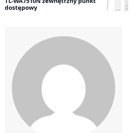
TL-WA7510N zewnętrzny punkt
dostępowy