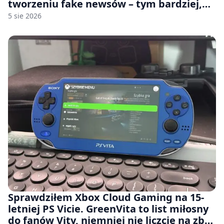
tworzeniu fake newsów – tym bardziej,
jeśli rozmawiasz z nimi po polsku
5 sie 2026
Sprawdziłem Xbox Cloud Gaming na 15-
letniej PS Vicie. GreenVita to list miłosny
do fanów Vity, niemniej nie liczcie na zbyt