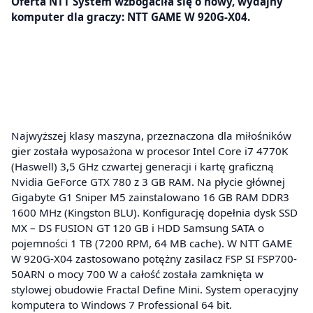
Oferta NTT System wzbogaciła się o nowy, wydajny
komputer dla graczy: NTT GAME W 920G-X04.
Najwyższej klasy maszyna, przeznaczona dla miłośników
gier została wyposażona w procesor Intel Core i7 4770K
(Haswell) 3,5 GHz czwartej generacji i kartę graficzną
Nvidia GeForce GTX 780 z 3 GB RAM. Na płycie głównej
Gigabyte G1 Sniper M5 zainstalowano 16 GB RAM DDR3
1600 MHz (Kingston BLU). Konfigurację dopełnia dysk SSD
MX – DS FUSION GT 120 GB i HDD Samsung SATA o
pojemności 1 TB (7200 RPM, 64 MB cache). W NTT GAME
W 920G-X04 zastosowano potężny zasilacz FSP SI FSP700-
50ARN o mocy 700 W a całość została zamknięta w
stylowej obudowie Fractal Define Mini. System operacyjny
komputera to Windows 7 Professional 64 bit.