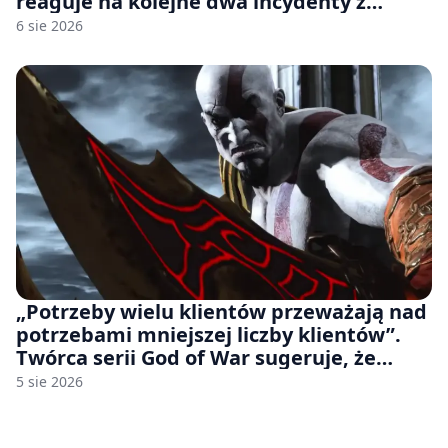
reaguje na kolejne dwa incydenty z
udziałem autorskich modeli
6 sie 2026
„Potrzeby wielu klientów przeważają nad
potrzebami mniejszej liczby klientów”.
Twórca serii God of War sugeruje, że
rozumie, dlaczego Sony rezygnuje z gier
5 sie 2026
na płytach