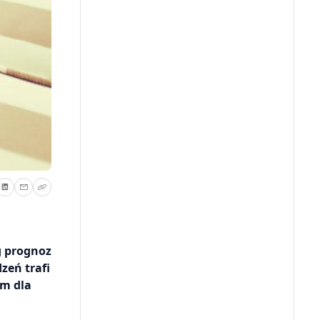
g prognoz
zeń trafi
em dla