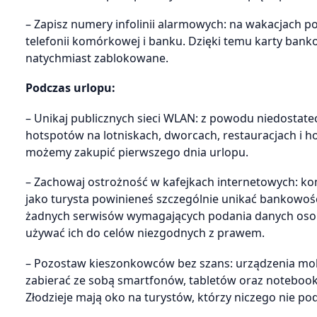
– Zapisz numery infolinii alarmowych: na wakacjach 
telefonii komórkowej i banku. Dzięki temu karty ban
natychmiast zablokowane.
Podczas urlopu:
– Unikaj publicznych sieci WLAN: z powodu niedostate
hotspotów na lotniskach, dworcach, restauracjach i h
możemy zakupić pierwszego dnia urlopu.
– Zachowaj ostrożność w kafejkach internetowych: ko
jako turysta powinieneś szczególnie unikać bankowośc
żadnych serwisów wymagających podania danych osob
używać ich do celów niezgodnych z prawem.
– Pozostaw kieszonkowców bez szans: urządzenia mobi
zabierać ze sobą smartfonów, tabletów oraz notebookó
Złodzieje mają oko na turystów, którzy niczego nie po