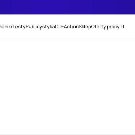
adniki
Testy
Publicystyka
CD-Action
Sklep
Oferty pracy IT