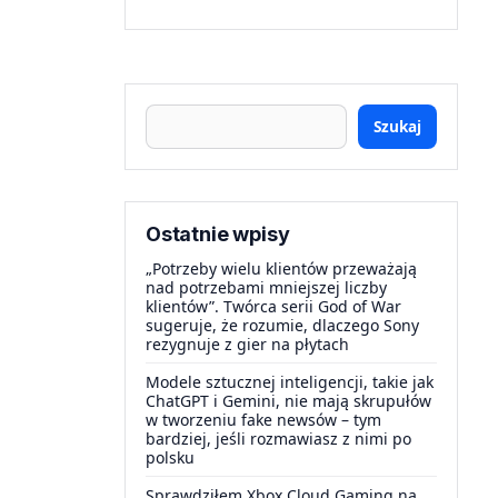
Szukaj
Ostatnie wpisy
„Potrzeby wielu klientów przeważają
nad potrzebami mniejszej liczby
klientów”. Twórca serii God of War
sugeruje, że rozumie, dlaczego Sony
rezygnuje z gier na płytach
Modele sztucznej inteligencji, takie jak
ChatGPT i Gemini, nie mają skrupułów
w tworzeniu fake newsów – tym
bardziej, jeśli rozmawiasz z nimi po
polsku
Sprawdziłem Xbox Cloud Gaming na