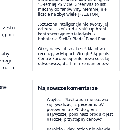
15-letniej PS Vicie. GreenVita to list
miłosny do fanów Vity, niemniej nie
liczcie na zbyt wiele [FELIETON]
„Sztuczna inteligencja nie tworzy jej
 często
od zera”. Szef studia Shift Up broni
kontrowersyjnego teledysku z
stęp do
bohaterką Stellar Blade: Blood Rain
Otrzymałeś lub znalazłeś kłamliwą
 aby
recenzję w Mapach Google? Appeals
Centre Europe ogłosiło nową ścieżkę
cznego
odwoławczą dla firm i konsumentów
o na to
pne
Najnowsze komentarze
Woytec
-
PlayStation nie obawia
się rywalizacji z pecetami. „W
porównaniu z PC do gier z
najwyższej półki nasz produkt jest
bardziej przystępny cenowo”
Karololo
-
PlayStation nie obawia