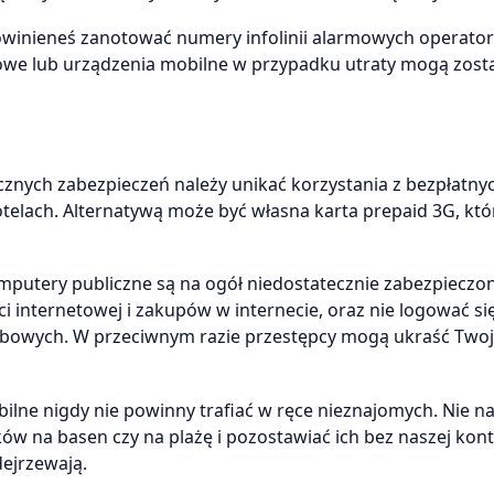
powinieneś zanotować numery infolinii alarmowych operato
kowe lub urządzenia mobilne w przypadku utraty mogą zost
cznych zabezpieczeń należy unikać korzystania z bezpłatny
otelach. Alternatywą może być własna karta prepaid 3G, któ
mputery publiczne są na ogół niedostatecznie zabezpieczon
i internetowej i zakupów w internecie, oraz nie logować si
owych. W przeciwnym razie przestępcy mogą ukraść Twoj
lne nigdy nie powinny trafiać w ręce nieznajomych. Nie na
w na basen czy na plażę i pozostawiać ich bez naszej kontr
dejrzewają.