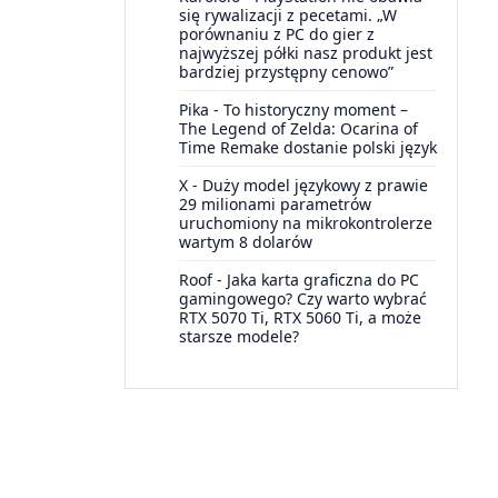
się rywalizacji z pecetami. „W
porównaniu z PC do gier z
najwyższej półki nasz produkt jest
bardziej przystępny cenowo”
Pika
-
To historyczny moment –
The Legend of Zelda: Ocarina of
Time Remake dostanie polski język
X
-
Duży model językowy z prawie
29 milionami parametrów
uruchomiony na mikrokontrolerze
wartym 8 dolarów
Roof
-
Jaka karta graficzna do PC
gamingowego? Czy warto wybrać
RTX 5070 Ti, RTX 5060 Ti, a może
starsze modele?