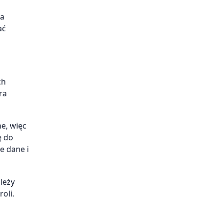
ra
ać
ch
ra
e, więc
ę do
e dane i
leży
oli.