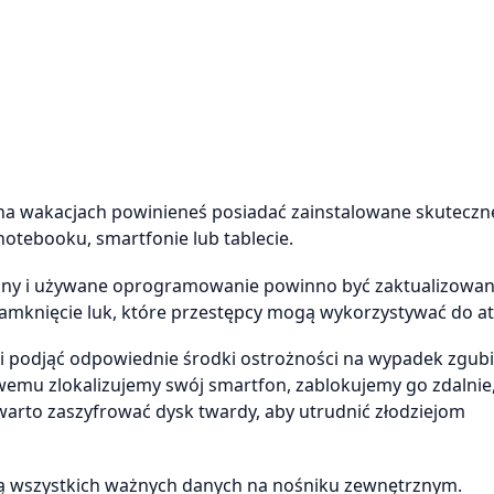
na wakacjach powinieneś posiadać zainstalowane skuteczn
tebooku, smartfonie lub tablecie.
yjny i używane oprogramowanie powinno być zaktualizowa
zamknięcie luk, które przestępcy mogą wykorzystywać do a
i podjąć odpowiednie środki ostrożności na wypadek zgubi
wemu zlokalizujemy swój smartfon, zablokujemy go zdalnie
rto zaszyfrować dysk twardy, aby utrudnić złodziejom
ą wszystkich ważnych danych na nośniku zewnętrznym.