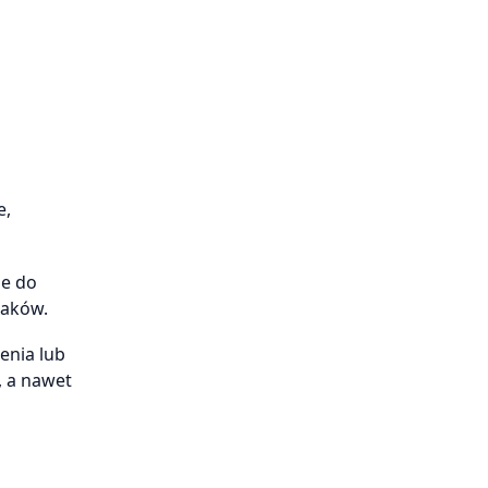
e,
ne do
taków.
enia lub
, a nawet