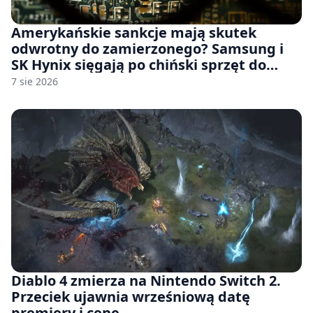
Amerykańskie sankcje mają skutek
odwrotny do zamierzonego? Samsung i
SK Hynix sięgają po chiński sprzęt do
fabryk chipów
7 sie 2026
Diablo 4 zmierza na Nintendo Switch 2.
Przeciek ujawnia wrześniową datę
premiery i cenę