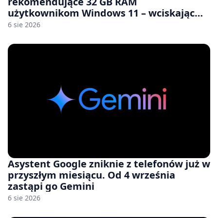
rekomendujące 32 GB RAM
użytkownikom Windows 11 – wciskając
nam przy tym komputery z 8 GB RAM po
6 sie 2026
zawyżonych cenach
Asystent Google zniknie z telefonów już w
przyszłym miesiącu. Od 4 września
zastąpi go Gemini
6 sie 2026