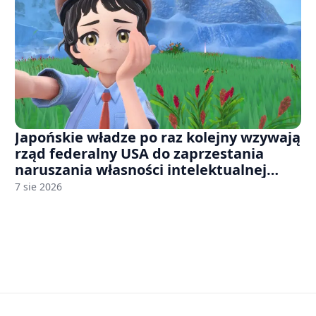
Japońskie władze po raz kolejny wzywają
rząd federalny USA do zaprzestania
naruszania własności intelektualnej
japońskich gier i anime
7 sie 2026