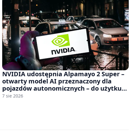
NVIDIA udostępnia Alpamayo 2 Super –
otwarty model AI przeznaczony dla
pojazdów autonomicznych – do użytku
komercyjnego
7 sie 2026