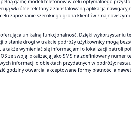
pełną gamę modeli telefonów w celu optymalnego przyst
rują wkrótce telefony z zainstalowaną aplikacją nawigacyjną
celu zapoznanie szerokiego grona klientów z najnowszymi
oferująca unikalną funkcjonalność. Dzięki wykorzystaniu t
cji o stanie drogi w trakcie podróży użytkownicy mogą bez
a także wymieniać się informacjami o lokalizacji patroli poli
SOS ze swoją lokalizacją jako SMS na zdefiniowany numer t
ych informacji o obiektach przydatnych w podróży: restau
zić godziny otwarcia, akceptowane formy płatności a nawe