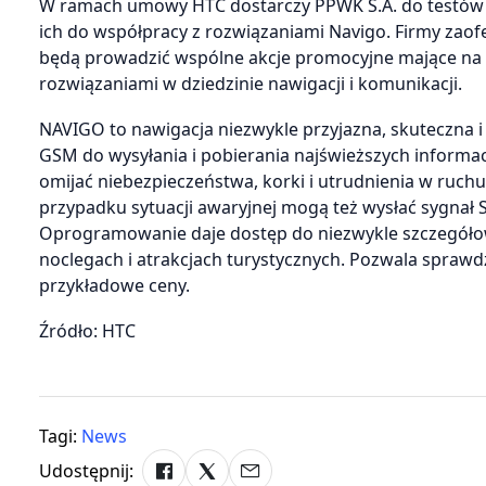
W ramach umowy HTC dostarczy PPWK S.A. do testów 
ich do współpracy z rozwiązaniami Navigo. Firmy zaofe
będą prowadzić wspólne akcje promocyjne mające na 
rozwiązaniami w dziedzinie nawigacji i komunikacji.
NAVIGO to nawigacja niezwykle przyjazna, skuteczna i 
GSM do wysyłania i pobierania najświeższych informa
omijać niebezpieczeństwa, korki i utrudnienia w ruchu, 
przypadku sytuacji awaryjnej mogą też wysłać sygnał 
Oprogramowanie daje dostęp do niezwykle szczegółow
noclegach i atrakcjach turystycznych. Pozwala sprawd
przykładowe ceny.
Źródło: HTC
Tagi:
News
Udostępnij: