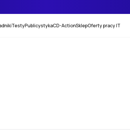
adniki
Testy
Publicystyka
CD-Action
Sklep
Oferty pracy IT