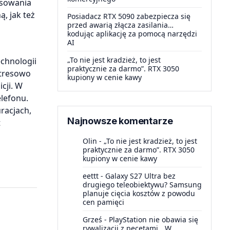
osowania
, jak też
Posiadacz RTX 5090 zabezpiecza się
przed awarią złącza zasilania…
kodując aplikację za pomocą narzędzi
AI
„To nie jest kradzież, to jest
echnologii
praktycznie za darmo”. RTX 3050
stresowo
kupiony w cenie kawy
cji. W
elefonu.
racjach,
Najnowsze komentarze
t
Olin
-
„To nie jest kradzież, to jest
praktycznie za darmo”. RTX 3050
kupiony w cenie kawy
eettt
-
Galaxy S27 Ultra bez
drugiego teleobiektywu? Samsung
planuje cięcia kosztów z powodu
cen pamięci
Grześ
-
PlayStation nie obawia się
rywalizacji z pecetami. „W