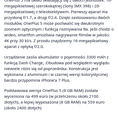
OnePlus 5 ma układ składający się z dwóch jednostek: 16-
megapikselowej szerokokątnej (Sony IMX 398) i 20-
megapikselowej z teleobiektywem. Pierwszy aparat ma
przysłonę f/1.7, a drugi f/2.6. Dzięki zastosowaniu dwóch
modułów, OnePlus 5 może pochwalić się dwukrotnym
zoomem optycznym i funkcją rozmywania tła. Jeśli chodzi o
wideo, smartfon umożliwia nagrywanie filmów w jakości
4K przy 30 kl/s. Z przodu znajdziemy 16-megapikselowy
aparat z optyką f/2.0.
Urządzenie zasila akumulator o pojemności 3300 mAh z
funkcją Dash Charge, .Obudowa pod względem wyglądu
niewiele różni się od poprzednika. Konstrukcja jest
wykonana z aluminium i w czarnej wersji kolorystycznej
bardzo przypomina iPhone’a 7 Plus.
Podstawowa wersja OnePlus 5 (6 GB RAM) została
wyceniona na 499 euro (w przeliczeniu około 2100
złotych), a lepiej wyposażona (8 GB RAM) na 559 euro
(około 2400 złotych)