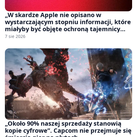
„W skardze Apple nie opisano w
wystarczającym stopniu informacji, które
miałyby być objęte ochroną tajemnicy
handlowej”. OpenAI żąda odrzucenia
7 sie 2026
pozwu
„Około 90% naszej sprzedaży stanowią
kopie cyfrowe”. Capcom nie przejmuje się