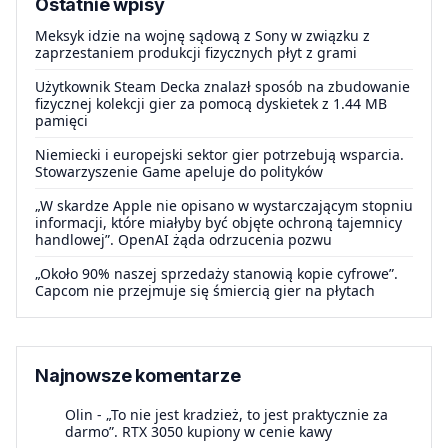
Ostatnie wpisy
Meksyk idzie na wojnę sądową z Sony w związku z
zaprzestaniem produkcji fizycznych płyt z grami
Użytkownik Steam Decka znalazł sposób na zbudowanie
fizycznej kolekcji gier za pomocą dyskietek z 1.44 MB
pamięci
Niemiecki i europejski sektor gier potrzebują wsparcia.
Stowarzyszenie Game apeluje do polityków
„W skardze Apple nie opisano w wystarczającym stopniu
informacji, które miałyby być objęte ochroną tajemnicy
handlowej”. OpenAI żąda odrzucenia pozwu
„Około 90% naszej sprzedaży stanowią kopie cyfrowe”.
Capcom nie przejmuje się śmiercią gier na płytach
Najnowsze komentarze
Olin
-
„To nie jest kradzież, to jest praktycznie za
darmo”. RTX 3050 kupiony w cenie kawy