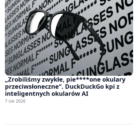
„Zrobiliśmy zwykłe, pie****one okulary
przeciwsłoneczne”. DuckDuckGo kpi z
inteligentnych okularów AI
7 sie 2026