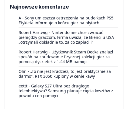
Najnowsze komentarze
A
-
Sony umieszcza ostrzeżenia na pudełkach PS5.
Etykieta informuje o końcu gier na płytach
Robert Hartwig
-
Nintendo nie chce zwracać
pieniędzy graczom. Firma uważa, że klienci u USA
„otrzymali dokładnie to, za co zapłacili”
Robert Hartwig
-
Użytkownik Steam Decka znalazł
sposób na zbudowanie fizycznej kolekcji gier za
pomocą dyskietek z 1.44 MB pamięci
Olin
-
„To nie jest kradzież, to jest praktycznie za
darmo”. RTX 3050 kupiony w cenie kawy
eettt
-
Galaxy S27 Ultra bez drugiego
teleobiektywu? Samsung planuje cięcia kosztów z
powodu cen pamięci