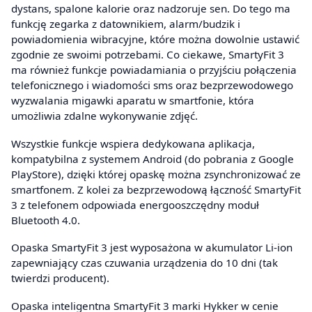
dystans, spalone kalorie oraz nadzoruje sen. Do tego ma
funkcję zegarka z datownikiem, alarm/budzik i
powiadomienia wibracyjne, które można dowolnie ustawić
zgodnie ze swoimi potrzebami. Co ciekawe, SmartyFit 3
ma również funkcje powiadamiania o przyjściu połączenia
telefonicznego i wiadomości sms oraz bezprzewodowego
wyzwalania migawki aparatu w smartfonie, która
umożliwia zdalne wykonywanie zdjęć.
Wszystkie funkcje wspiera dedykowana aplikacja,
kompatybilna z systemem Android (do pobrania z Google
PlayStore), dzięki której opaskę można zsynchronizować ze
smartfonem. Z kolei za bezprzewodową łączność SmartyFit
3 z telefonem odpowiada energooszczędny moduł
Bluetooth 4.0.
Opaska SmartyFit 3 jest wyposażona w akumulator Li-ion
zapewniający czas czuwania urządzenia do 10 dni (tak
twierdzi producent).
Opaska inteligentna SmartyFit 3 marki Hykker w cenie