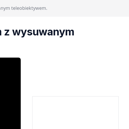
anym teleobiektywem.
em z wysuwanym