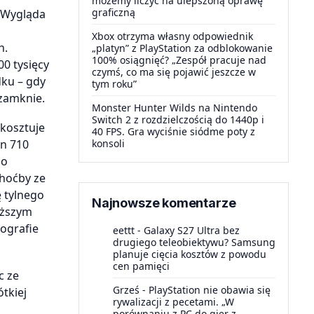
możemy liczyć na ulepszoną oprawę
graficzną
. Wygląda
i
Xbox otrzyma własny odpowiednik
h.
„platyn” z PlayStation za odblokowanie
100% osiągnięć? „Zespół pracuje nad
0 tysięcy
czymś, co ma się pojawić jeszcze w
dku – gdy
tym roku”
 zamknie.
Monster Hunter Wilds na Nintendo
Switch 2 z rozdzielczością do 1440p i
 kosztuje
40 FPS. Gra wyciśnie siódme poty z
konsoli
on 710
do
choćby ze
 tylnego
Najnowsze komentarze
oższym
ografie
eettt
-
Galaxy S27 Ultra bez
drugiego teleobiektywu? Samsung
planuje cięcia kosztów z powodu
cen pamięci
c ze
Grześ
-
PlayStation nie obawia się
tkiej
rywalizacji z pecetami. „W
porównaniu z PC do gier z