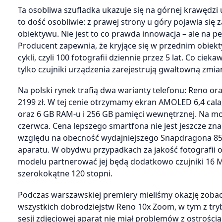
Ta osobliwa szufladka ukazuje się na górnej krawędz
to dość osobliwie: z prawej strony u góry pojawia się
obiektywu. Nie jest to co prawda innowacja – ale na p
Producent zapewnia, że kryjące się w przednim obiek
cykli, czyli 100 fotografii dziennie przez 5 lat. Co 
tylko czujniki urządzenia zarejestrują gwałtowną zmi
Na polski rynek trafią dwa warianty telefonu: Reno ora
2199 zł. W tej cenie otrzymamy ekran AMOLED 6,4 cal
oraz 6 GB RAM-u i 256 GB pamięci wewnętrznej. Na 
czerwca. Cena lepszego smartfona nie jest jeszcze znana,
względu na obecność wydajniejszego Snapdragona 855
aparatu. W obydwu przypadkach za jakość fotografii 
modelu partnerować jej będą dodatkowo czujniki 16 M
szerokokątne 120 stopni.
Podczas warszawskiej premiery mieliśmy okazję zobaczy
wszystkich dobrodziejstw Reno 10x Zoom, w tym z try
sesji zdjęciowej aparat nie miał problemów z ostrości