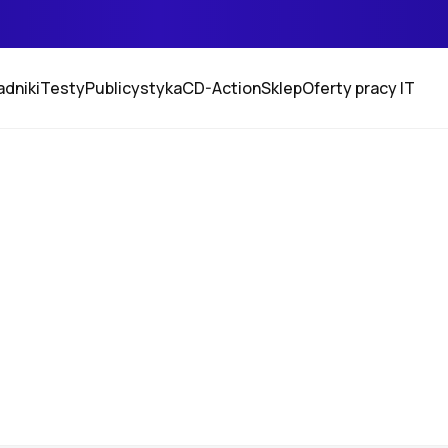
adniki
Testy
Publicystyka
CD-Action
Sklep
Oferty pracy IT