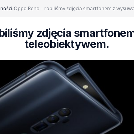
lności
›
Oppo Reno – robiliśmy zdjęcia smartfonem z wysuw
obiliśmy zdjęcia smartfon
teleobiektywem.