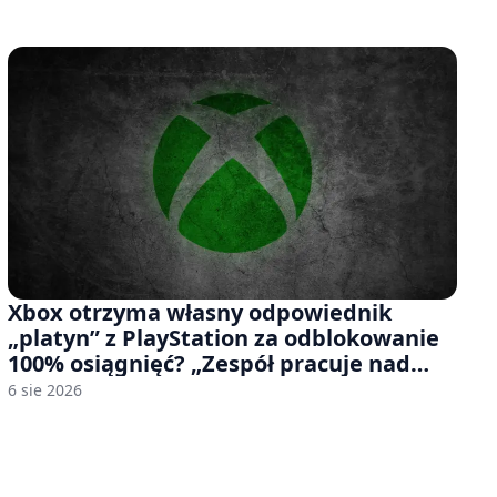
Xbox otrzyma własny odpowiednik
„platyn” z PlayStation za odblokowanie
100% osiągnięć? „Zespół pracuje nad
czymś, co ma się pojawić jeszcze w tym
6 sie 2026
roku”