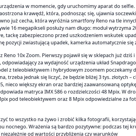
i urządzenia w momencie, gdy uruchomimy aparat do selfie
 zaostrzona krawędź, która, podnosząc się, ujawnia soczewk
ewno już cecha, która wyróżnia smartfony Reno na tle innyc
tywie 16 megapikseli posłuży nam długo: moduł wytrzyma 20
ciekawe, tackę zabezpieczono przed uszkodzeniem wskutek upa
anę pozycji zwiastującą upadek, kamerka automatycznie się
z Reno 10x Zoom. Pierwszy pojawił się w sklepach już dziś i
a, odpowiadający za wydajność urządzenia układ Snapdrag
model z teleobiektywem i hybrydowym zoomem poczekamy 
 trzeba jednak się liczyć, że będzie bliżej 3 tys. złotych – 
, nieco większy ekran oraz bardziej zaawansowaną optykę
odpowiada matryca IMX 586 o rozdzielczości 48 Mpix. W dr
pix pod teleobiektywem oraz 8 Mpix odpowiedzialne za fot
ć to wszystko na żywo i zrobić kilka fotografii, korzystają
bu nocnego. Wrażenia są bardzo pozytywne: podczas tej kró
ą niezależnie od wartości przybliżenia czy warunków