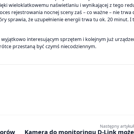
ięki wieloklatkowemu naświetlaniu i wynikającej z tego redu
oces rejestrowania nocnej sceny zaś – co ważne – nie trwa 
ry sprawia, że uzupełnienie energii trwa tu ok. 20 minut. I 
ć wyjątkowo interesującym sprzętem i kolejnym już urządze
rótce przestaną być czymś niecodziennym.
Następny artykuł
torów
Kamera do monitoringu D-Link może