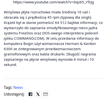
https://www.youtube.com/watch?v=bqz65_YfcJg
Winylowa płyta rozruchowa miała średnicę 10 cali i
obracała się z prędkością 45 rpm (typową dla singli).
Krążek był w stanie pomieścić 64 512 bajtów informacji, co
wystarczyło do zapisania zmodyfikowanego nieco jądra
systemu FreeDos oraz DOS-owego interpretera poleceń
(pliku COMMAND.COM). W celu przesłania informacji do
komputera Bogin użył wzmacniacza Harman & Kardon
6300 ze zintegrowanym przedwzmacniaczem
gramofonowym oraz kabla drukarki. Długość nagrania
zapisanego na płycie winylowej wyniosła 6 minut i 10
sekund.
Tagi:
News
Udostępnij: