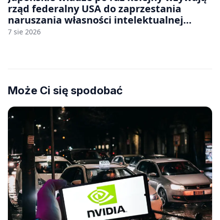
rząd federalny USA do zaprzestania
naruszania własności intelektualnej
japońskich gier i anime
7 sie 2026
Może Ci się spodobać