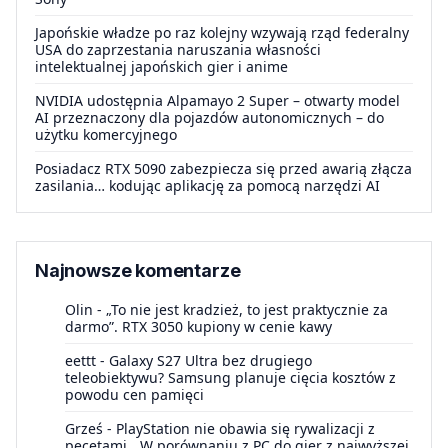
Japońskie władze po raz kolejny wzywają rząd federalny
USA do zaprzestania naruszania własności
intelektualnej japońskich gier i anime
NVIDIA udostępnia Alpamayo 2 Super – otwarty model
AI przeznaczony dla pojazdów autonomicznych – do
użytku komercyjnego
Posiadacz RTX 5090 zabezpiecza się przed awarią złącza
zasilania… kodując aplikację za pomocą narzędzi AI
Najnowsze komentarze
Olin
-
„To nie jest kradzież, to jest praktycznie za
darmo”. RTX 3050 kupiony w cenie kawy
eettt
-
Galaxy S27 Ultra bez drugiego
teleobiektywu? Samsung planuje cięcia kosztów z
powodu cen pamięci
Grześ
-
PlayStation nie obawia się rywalizacji z
pecetami. „W porównaniu z PC do gier z najwyższej