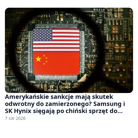
Amerykańskie sankcje mają skutek
odwrotny do zamierzonego? Samsung i
SK Hynix sięgają po chiński sprzęt do
fabryk chipów
7 sie 2026