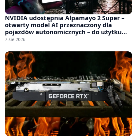
NVIDIA udostępnia Alpamayo 2 Super –
otwarty model AI przeznaczony dla
pojazdów autonomicznych – do użytku
komercyjnego
7 sie 2026