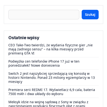
Szukaj
Ostatnie wpisy
CEO Take-Two twierdzi, że wydania fizyczne gier „nie
mają żadnego sensu” – na kilka miesięcy przed
premierą GTA VI
Podwyżka cen telefonów iPhone 17 już w ten
poniedziałek? Nowe doniesienia
Switch 2 jest najszybciej sprzedającą się konsolą w
historii Nintendo. Ponad 23 miliony egzemplarzy w 13
miesięcy
Premiera serii REDMI 17. Wyświetlacz 6,9 cala, bateria
7500 mAh i dwa układy do wyboru
Meksyk idzie na wojnę sądową z Sony w związku z
zaprzestaniem produkcji fizycznych płyt z grami