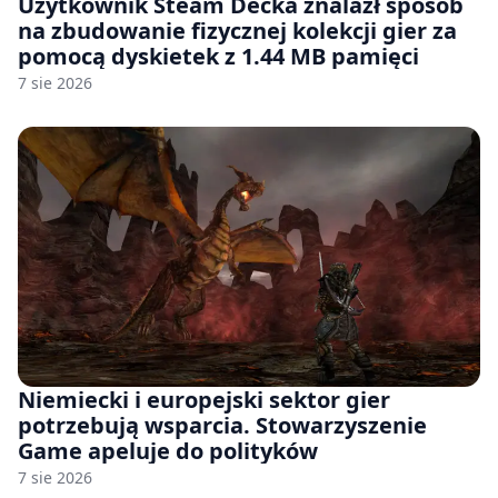
Użytkownik Steam Decka znalazł sposób
na zbudowanie fizycznej kolekcji gier za
pomocą dyskietek z 1.44 MB pamięci
7 sie 2026
Niemiecki i europejski sektor gier
potrzebują wsparcia. Stowarzyszenie
Game apeluje do polityków
7 sie 2026