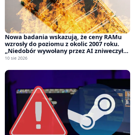
Nowa badania wskazują, że ceny RAMu
wzrosły do poziomu z okolic 2007 roku.
„Niedobór wywołany przez AI zniweczył
20 lat postępów w ciągu zaledwie kilku
10 sie 2026
miesięcy.”