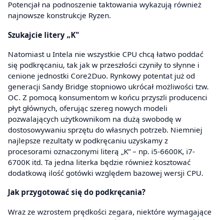
Potencjał na podnoszenie taktowania wykazują również
najnowsze konstrukcje Ryzen.
Szukajcie litery „K"
Natomiast u Intela nie wszystkie CPU chcą łatwo poddać
się podkręcaniu, tak jak w przeszłości czyniły to słynne i
cenione jednostki Core2Duo. Rynkowy potentat już od
generacji Sandy Bridge stopniowo ukrócał możliwości tzw.
OC. Z pomocą konsumentom w końcu przyszli producenci
płyt głównych, oferując szereg nowych modeli
pozwalających użytkownikom na dużą swobodę w
dostosowywaniu sprzętu do własnych potrzeb. Niemniej
najlepsze rezultaty w podkręcaniu uzyskamy z
procesorami oznaczonymi literą „K” – np. i5-6600K, i7-
6700K itd. Ta jedna literka będzie również kosztować
dodatkową ilość gotówki względem bazowej wersji CPU.
Jak przygotować się do podkręcania?
Wraz ze wzrostem prędkości zegara, niektóre wymagające