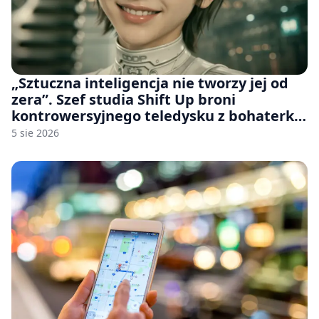
„Sztuczna inteligencja nie tworzy jej od
zera”. Szef studia Shift Up broni
kontrowersyjnego teledysku z bohaterką
Stellar Blade: Blood Rain
5 sie 2026