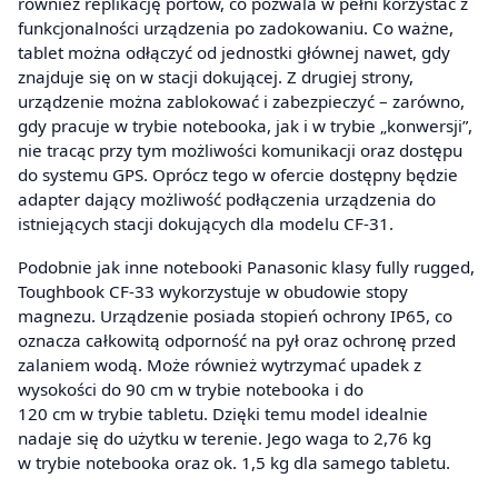
również replikację portów, co pozwala w pełni korzystać z
funkcjonalności urządzenia po zadokowaniu. Co ważne,
tablet można odłączyć od jednostki głównej nawet, gdy
znajduje się on w stacji dokującej. Z drugiej strony,
urządzenie można zablokować i zabezpieczyć – zarówno,
gdy pracuje w trybie notebooka, jak i w trybie „konwersji”,
nie tracąc przy tym możliwości komunikacji oraz dostępu
do systemu GPS. Oprócz tego w ofercie dostępny będzie
adapter dający możliwość podłączenia urządzenia do
istniejących stacji dokujących dla modelu CF-31.
Podobnie jak inne notebooki Panasonic klasy fully rugged,
Toughbook CF-33 wykorzystuje w obudowie stopy
magnezu. Urządzenie posiada stopień ochrony IP65, co
oznacza całkowitą odporność na pył oraz ochronę przed
zalaniem wodą. Może również wytrzymać upadek z
wysokości do 90 cm w trybie notebooka i do
120 cm w trybie tabletu. Dzięki temu model idealnie
nadaje się do użytku w terenie. Jego waga to 2,76 kg
w trybie notebooka oraz ok. 1,5 kg dla samego tabletu.