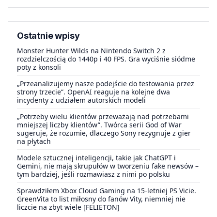
Ostatnie wpisy
Monster Hunter Wilds na Nintendo Switch 2 z
rozdzielczością do 1440p i 40 FPS. Gra wyciśnie siódme
poty z konsoli
„Przeanalizujemy nasze podejście do testowania przez
strony trzecie”. OpenAI reaguje na kolejne dwa
incydenty z udziałem autorskich modeli
„Potrzeby wielu klientów przeważają nad potrzebami
mniejszej liczby klientów”. Twórca serii God of War
sugeruje, że rozumie, dlaczego Sony rezygnuje z gier
na płytach
Modele sztucznej inteligencji, takie jak ChatGPT i
Gemini, nie mają skrupułów w tworzeniu fake newsów –
tym bardziej, jeśli rozmawiasz z nimi po polsku
Sprawdziłem Xbox Cloud Gaming na 15-letniej PS Vicie.
GreenVita to list miłosny do fanów Vity, niemniej nie
liczcie na zbyt wiele [FELIETON]