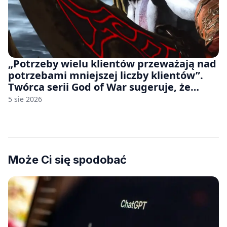
„Potrzeby wielu klientów przeważają nad
potrzebami mniejszej liczby klientów”.
Twórca serii God of War sugeruje, że
rozumie, dlaczego Sony rezygnuje z gier
5 sie 2026
na płytach
Może Ci się spodobać