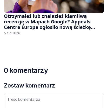
Otrzymałeś lub znalazłeś kłamliwą
recenzję w Mapach Google? Appeals
Centre Europe ogłosiło nową ścieżkę
odwoławczą dla firm i konsumentów
5 sie 2026
0 komentarzy
Zostaw komentarz