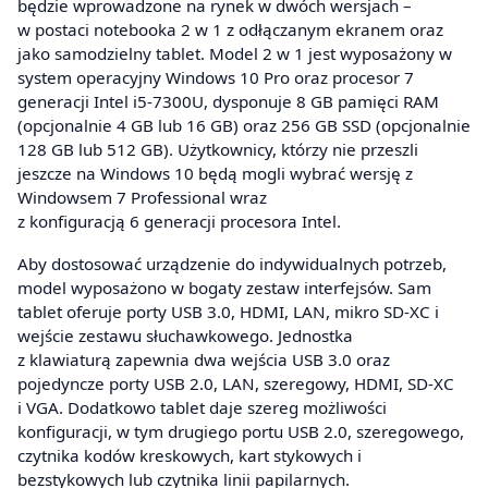
będzie wprowadzone na rynek w dwóch wersjach –
w postaci notebooka 2 w 1 z odłączanym ekranem oraz
jako samodzielny tablet. Model 2 w 1 jest wyposażony w
system operacyjny Windows 10 Pro oraz procesor 7
generacji Intel i5-7300U, dysponuje 8 GB pamięci RAM
(opcjonalnie 4 GB lub 16 GB) oraz 256 GB SSD (opcjonalnie
128 GB lub 512 GB). Użytkownicy, którzy nie przeszli
jeszcze na Windows 10 będą mogli wybrać wersję z
Windowsem 7 Professional wraz
z konfiguracją 6 generacji procesora Intel.
Aby dostosować urządzenie do indywidualnych potrzeb,
model wyposażono w bogaty zestaw interfejsów. Sam
tablet oferuje porty USB 3.0, HDMI, LAN, mikro SD-XC i
wejście zestawu słuchawkowego. Jednostka
z klawiaturą zapewnia dwa wejścia USB 3.0 oraz
pojedyncze porty USB 2.0, LAN, szeregowy, HDMI, SD-XC
i VGA. Dodatkowo tablet daje szereg możliwości
konfiguracji, w tym drugiego portu USB 2.0, szeregowego,
czytnika kodów kreskowych, kart stykowych i
bezstykowych lub czytnika linii papilarnych.