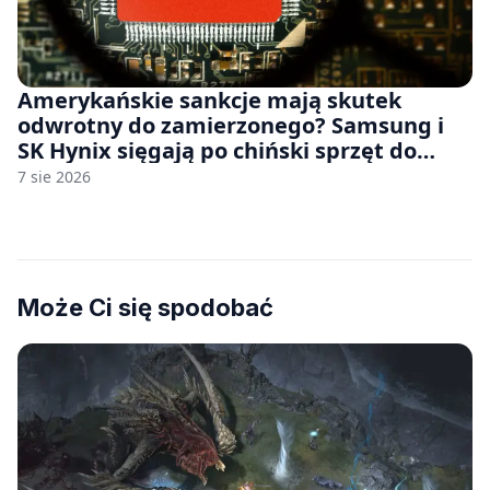
Amerykańskie sankcje mają skutek
odwrotny do zamierzonego? Samsung i
SK Hynix sięgają po chiński sprzęt do
fabryk chipów
7 sie 2026
Może Ci się spodobać