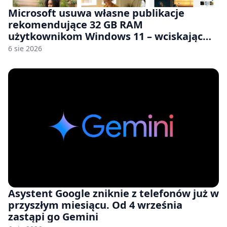
Microsoft usuwa własne publikacje
rekomendujące 32 GB RAM
użytkownikom Windows 11 – wciskając
nam przy tym komputery z 8 GB RAM po
6 sie 2026
zawyżonych cenach
Asystent Google zniknie z telefonów już w
przyszłym miesiącu. Od 4 września
zastąpi go Gemini