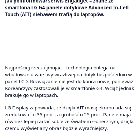
Jak poinformował serwis Engadget – znane ze
smartfona LG G4 panele dotykowe Advanced In-Cell
Touch (AIT) niebawem trafią do laptopów.
Najprościej rzecz ujmując – technologia polega na
wbudowaniu warstwy wrażliwej na dotyk bezpośrednio w
panel LCD. Rozwiązanie nie jest do końca nowe, ponieważ
Koreańczycy zastosowali je w smartfonie G4. Wciąż jednak
brakuje go w laptopach.
LG Display zapowiada, że dzięki AIT masę ekranu uda się
zredukować o 35 proc., a grubość o 25 proc. Panele mają
również lepiej radzić sobie ze światłem słonecznym, dzięki
czemu wyświetlany obraz będzie wyraźniejszy.