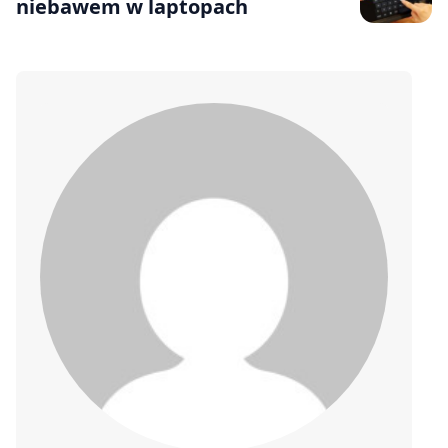
niebawem w laptopach