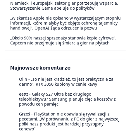
Niemiecki i europejski sektor gier potrzebują wsparcia.
Stowarzyszenie Game apeluje do polityków
„W skardze Apple nie opisano w wystarczającym stopniu
informacji, które miałyby być objęte ochroną tajemnicy
handlowej”. OpenAI żąda odrzucenia pozwu
„Około 90% naszej sprzedaży stanowią kopie cyfrowe”.
Capcom nie przejmuje się śmiercią gier na płytach
Najnowsze komentarze
Olin
-
„To nie jest kradzież, to jest praktycznie za
darmo”. RTX 3050 kupiony w cenie kawy
eettt
-
Galaxy S27 Ultra bez drugiego
teleobiektywu? Samsung planuje cięcia kosztów z
powodu cen pamięci
Grześ
-
PlayStation nie obawia się rywalizacji z
pecetami. „W porównaniu z PC do gier z najwyższej
półki nasz produkt jest bardziej przystępny
cenowo”