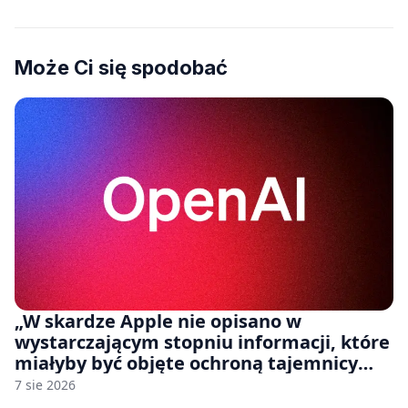
Może Ci się spodobać
„W skardze Apple nie opisano w
wystarczającym stopniu informacji, które
miałyby być objęte ochroną tajemnicy
handlowej”. OpenAI żąda odrzucenia
7 sie 2026
pozwu