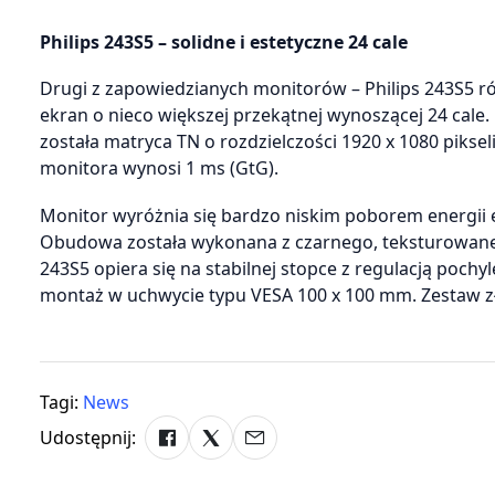
Philips 243S5 – solidne i estetyczne 24 cale
Drugi z zapowiedzianych monitorów – Philips 243S5 ró
ekran o nieco większej przekątnej wynoszącej 24 cal
została matryca TN o rozdzielczości 1920 x 1080 pikse
monitora wynosi 1 ms (GtG).
Monitor wyróżnia się bardzo niskim poborem energii el
Obudowa została wykonana z czarnego, teksturowanego
243S5 opiera się na stabilnej stopce z regulacją poch
montaż w uchwycie typu VESA 100 x 100 mm. Zestaw z
Tagi:
News
Udostępnij: