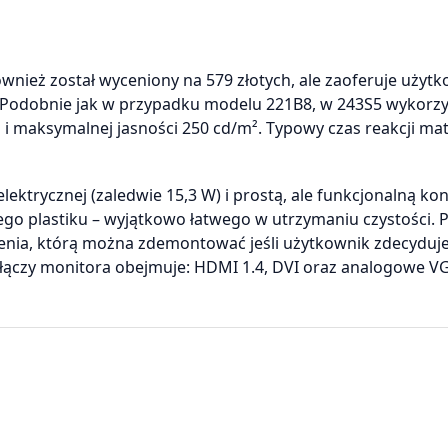
wnież został wyceniony na 579 złotych, ale zaoferuje użyt
e. Podobnie jak w przypadku modelu 221B8, w 243S5 wykorz
li i maksymalnej jasności 250 cd/m². Typowy czas reakcji ma
ektrycznej (zaledwie 15,3 W) i prostą, ale funkcjonalną kon
 plastiku – wyjątkowo łatwego w utrzymaniu czystości. P
ylenia, którą można zdemontować jeśli użytkownik zdecyduje
łączy monitora obejmuje: HDMI 1.4, DVI oraz analogowe V