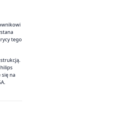
kownikowi
ystana
trycy tego
strukcją.
hilips
 się na
GA.