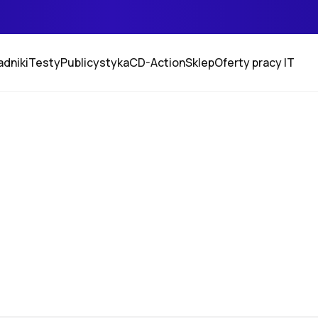
adniki
Testy
Publicystyka
CD-Action
Sklep
Oferty pracy IT