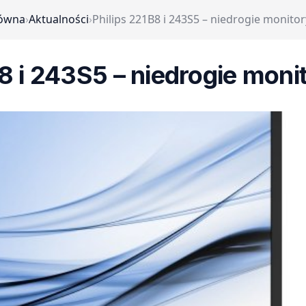
łówna
›
Aktualności
›
Philips 221B8 i 243S5 – niedrogie monitor
8 i 243S5 – niedrogie moni