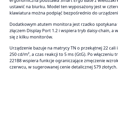
ergonomiczna podstawa Smart Ergo Base z wielozakres
ustawić na biurku. Model ten wyposażony jest w czter
klawiatura można podpiąć bezpośrednio do urządzenia i
Dodatkowym atutem monitora jest rzadko spotykana w 
złączem Display Port 1.2 i wspiera tryb daisy-chain, a
się z kilku monitorów.
Urządzenie bazuje na matrycy TN o przekątnej 22 cali 
250 cd/m², a czas reakcji to 5 ms (GtG). Po włączeni
221B8 wspiera funkcje ograniczające zmęczenie wzroku
czerwcu, w sugerowanej cenie detalicznej 579 złotych.