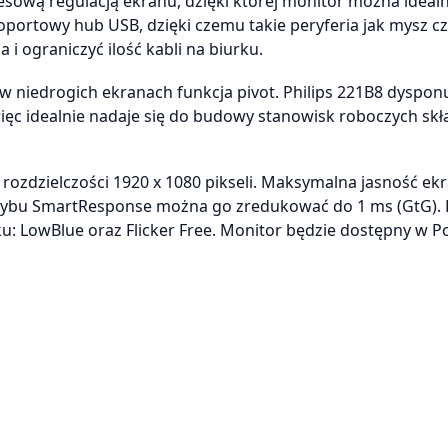
ową regulacją ekranu, dzięki której monitor można idealn
oportowy hub USB, dzięki czemu takie peryferia jak mysz c
 ograniczyć ilość kabli na biurku.
niedrogich ekranach funkcja pivot. Philips 221B8 dyspon
 więc idealnie nadaje się do budowy stanowisk roboczych sk
i rozdzielczości 1920 x 1080 pikseli. Maksymalna jasność ek
u trybu SmartResponse można go zredukować do 1 ms (GtG). 
: LowBlue oraz Flicker Free. Monitor będzie dostępny w P