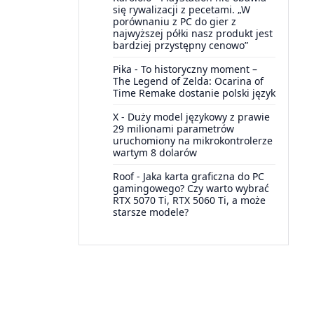
się rywalizacji z pecetami. „W
porównaniu z PC do gier z
najwyższej półki nasz produkt jest
bardziej przystępny cenowo”
Pika
-
To historyczny moment –
The Legend of Zelda: Ocarina of
Time Remake dostanie polski język
X
-
Duży model językowy z prawie
29 milionami parametrów
uruchomiony na mikrokontrolerze
wartym 8 dolarów
Roof
-
Jaka karta graficzna do PC
gamingowego? Czy warto wybrać
RTX 5070 Ti, RTX 5060 Ti, a może
starsze modele?