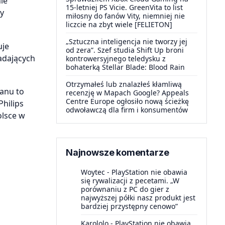
ie
15-letniej PS Vicie. GreenVita to list
zy
miłosny do fanów Vity, niemniej nie
liczcie na zbyt wiele [FELIETON]
„Sztuczna inteligencja nie tworzy jej
uje
od zera”. Szef studia Shift Up broni
ładających
kontrowersyjnego teledysku z
bohaterką Stellar Blade: Blood Rain
Otrzymałeś lub znalazłeś kłamliwą
ranu to
recenzję w Mapach Google? Appeals
Centre Europe ogłosiło nową ścieżkę
Philips
odwoławczą dla firm i konsumentów
olsce w
Najnowsze komentarze
Woytec
-
PlayStation nie obawia
się rywalizacji z pecetami. „W
porównaniu z PC do gier z
najwyższej półki nasz produkt jest
bardziej przystępny cenowo”
Karololo
-
PlayStation nie obawia